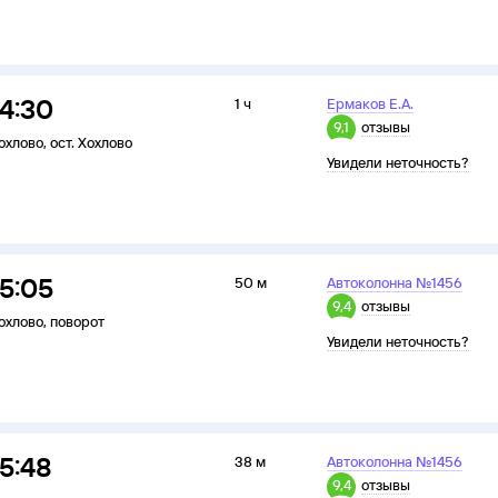
14:30
1 ч
Ермаков Е.А.
9,1
отзывы
охлово
,
ост. Хохлово
Увидели неточность?
15:05
50 м
Автоколонна №1456
9,4
отзывы
охлово
,
поворот
Увидели неточность?
15:48
38 м
Автоколонна №1456
9,4
отзывы