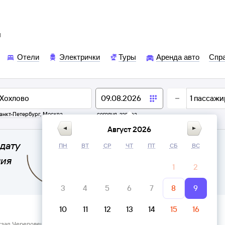
ы
Отели
Электрички
Туры
Аренда авто
Спр
1
пассажи
анкт-Петербург
,
Москва
сегодня,
завтра
Август 2026
дату
ПН
ВТ
СР
ЧТ
ПТ
СБ
ВС
ния
1
2
3
4
5
6
7
8
9
10
11
12
13
14
15
16
кзал Череповец → Хохлово