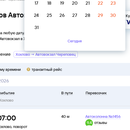
17
18
19
20
21
22
23
ов Автовокзал Череповец →
24
25
26
27
28
29
30
Ку
31
на любую дату. Вы можете узнать точное расписание
Автовокзал
в
Хохлово
на
2026
год, выбрать удобный рейс и
Сегодня
ление
Хохлово → Автовокзал Череповец
ому времени
транзитный рейс
 2026
рибытие
В пути
Перевозчик
Хохлово
07:00
40 м
Автоколонна №1456
9,4
отзывы
охлово
,
поворот