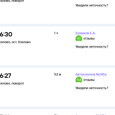
охлово
,
поворот
Увидели неточность?
16:30
1 ч
Ермаков Е.А.
9,1
отзывы
охлово
,
ост. Хохлово
Увидели неточность?
16:27
52 м
Автоколонна №1456
9,4
отзывы
охлово
,
поворот
Увидели неточность?