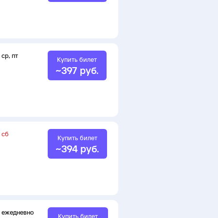
ср
,
пт
Купить билет
~
397
руб.
сб
Купить билет
~
394
руб.
ежедневно
Купить билет