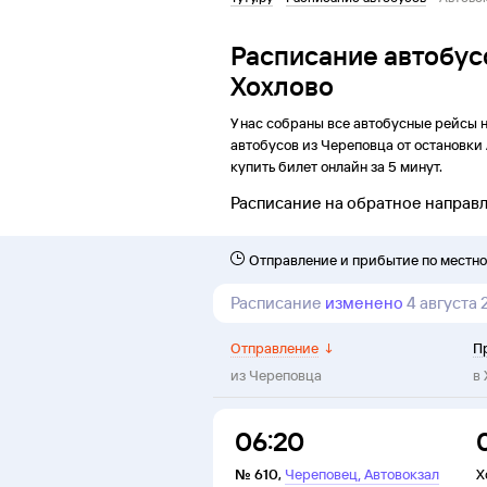
Расписание автобус
Хохлово
У нас собраны все автобусные рейсы 
автобусов из
Череповца
от
остановки
купить билет онлайн за 5 минут.
Расписание на обратное направ
Отправление и прибытие по местн
Расписание
изменено
4 августа
Отправление
↓
П
из
Череповца
в
06:20
,
№
610
,
Череповец
Автовокзал
Х