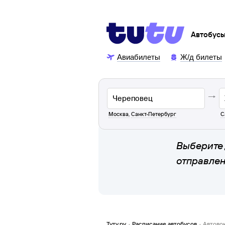
Автобус
Авиабилеты
Ж/д билеты
Москва
,
Санкт-Петербург
С
Выберите 
отправле
Туту.ру
·
Расписание автобусов
·
Автово