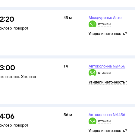
12:20
45 м
Междуречье Авто
9,2
отзывы
охлово
,
поворот
Увидели неточность?
13:00
1 ч
Автоколонна №1456
9,4
отзывы
охлово
,
ост. Хохлово
Увидели неточность?
14:06
56 м
Автоколонна №1456
9,4
отзывы
охлово
,
поворот
Увидели неточность?