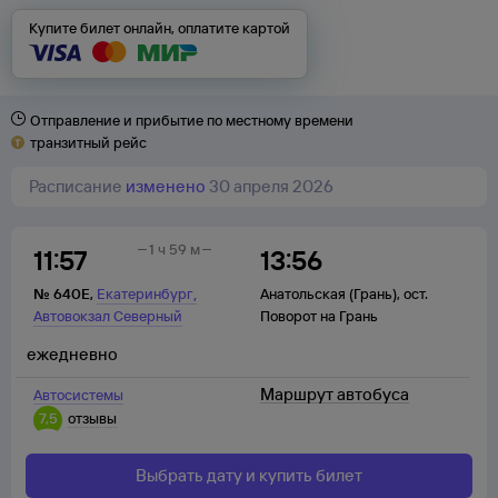
Купите билет онлайн, оплатите картой
Отправление и прибытие по местному времени
транзитный рейс
Расписание
изменено
30 апреля 2026
1 ч 59 м
11:57
13:56
,
№
640Е
,
Екатеринбург
Анатольская (Грань)
,
ост.
Автовокзал Северный
Поворот на Грань
ежедневно
Маршрут автобуса
Автосистемы
7,5
отзывы
Выбрать дату и купить билет