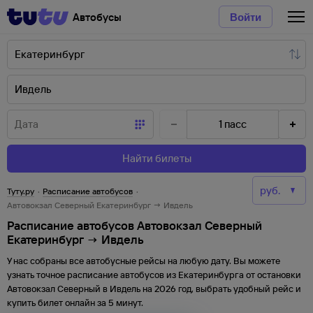
Автобусы
Войти
1
пасс
Найти билеты
Туту.ру
·
Расписание автобусов
·
Автовокзал Северный Екатеринбург → Ивдель
Расписание автобусов Автовокзал Северный
Екатеринбург → Ивдель
У нас собраны все автобусные рейсы на любую дату. Вы можете
узнать точное расписание автобусов из
Екатеринбурга
от
остановки
Автовокзал Северный
в
Ивдель
на
2026
год, выбрать удобный рейс и
купить билет онлайн за 5 минут.