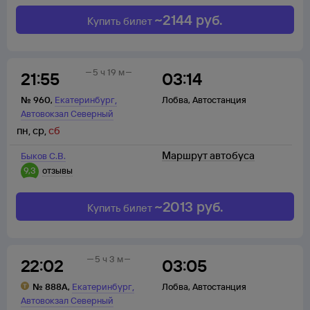
~
2144
руб.
Купить билет
5 ч 19 м
21:55
03:14
,
№
960
,
Екатеринбург
Лобва
,
Автостанция
Автовокзал Северный
пн
,
ср
,
сб
Маршрут автобуса
Быков С.В.
9,3
отзывы
~
2013
руб.
Купить билет
5 ч 3 м
22:02
03:05
,
№
888А
,
Екатеринбург
Лобва
,
Автостанция
Автовокзал Северный