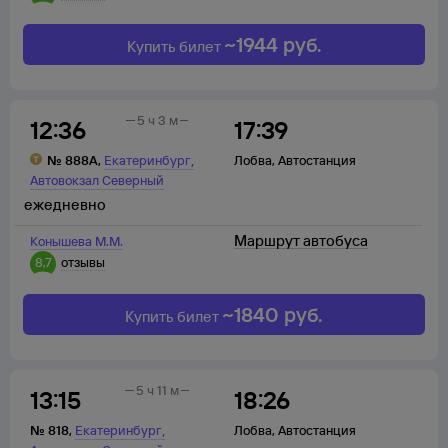
~
1944
руб.
Купить билет
5 ч 3 м
12:36
17:39
,
№
888А
,
Екатеринбург
Лобва
,
Автостанция
Автовокзал Северный
ежедневно
Маршрут автобуса
Конышева М.М.
8,7
отзывы
~
1840
руб.
Купить билет
5 ч 11 м
13:15
18:26
,
№
818
,
Екатеринбург
Лобва
,
Автостанция