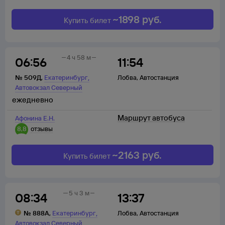
~
1898
руб.
Купить билет
4 ч 58 м
06:56
11:54
,
№
509Д
,
Екатеринбург
Лобва
,
Автостанция
Автовокзал Северный
ежедневно
Маршрут автобуса
Афонина Е.Н.
8,8
отзывы
~
2163
руб.
Купить билет
5 ч 3 м
08:34
13:37
,
№
888А
,
Екатеринбург
Лобва
,
Автостанция
Автовокзал Северный