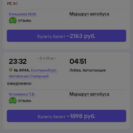
пт
,
вс
Маршрут автобуса
Конышева М.М.
8,7
отзывы
~
2163
руб.
Купить билет
5 ч 19 м
23:32
04:51
,
№
894А
,
Екатеринбург
Лобва
,
Автостанция
Автовокзал Северный
ежедневно
Маршрут автобуса
Устименко Т.В.
8,8
отзывы
~
1898
руб.
Купить билет