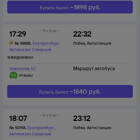
~
1898
руб.
Купить билет
5 ч 3 м
17:29
22:32
,
№
888В
,
Екатеринбург
Лобва
,
Автостанция
Автовокзал Северный
ежедневно
Маршрут автобуса
Новоселов А.Г.
9,6
отзывы
~
1840
руб.
Купить билет
5 ч 5 м
18:07
23:12
,
№
509А
,
Екатеринбург
Лобва
,
Автостанция
Автовокзал Северный