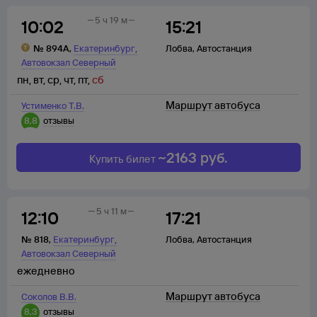
5 ч 19 м
10:02
15:21
,
№
894А
,
Екатеринбург
Лобва
,
Автостанция
Автовокзал Северный
пн
,
вт
,
ср
,
чт
,
пт
,
сб
Маршрут автобуса
Устименко Т.В.
8,8
отзывы
~
2163
руб.
Купить билет
5 ч 11 м
12:10
17:21
,
№
818
,
Екатеринбург
Лобва
,
Автостанция
Автовокзал Северный
ежедневно
Маршрут автобуса
Соколов В.В.
8,3
отзывы