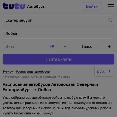
Автобусы
Войти
1
пасс
Найти билеты
Туту.ру
·
Расписание автобусов
·
Автовокзал Северный Екатеринбург → Лобва
Расписание автобусов Автовокзал Северный
Екатеринбург → Лобва
У нас собраны все автобусные рейсы на любую дату. Вы можете
узнать точное расписание автобусов из
Екатеринбурга
от
остановки
Автовокзал Северный
в
Лобву
на
2026
год, выбрать удобный рейс и
купить билет онлайн за 5 минут.