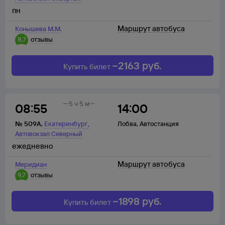
пн
Маршрут автобуса
Конышева М.М.
8,7
отзывы
~
2163
руб.
Купить билет
5 ч 5 м
08:55
14:00
,
№
509А
,
Екатеринбург
Лобва
,
Автостанция
Автовокзал Северный
ежедневно
Маршрут автобуса
Меридиан
9,7
отзывы
~
1898
руб.
Купить билет