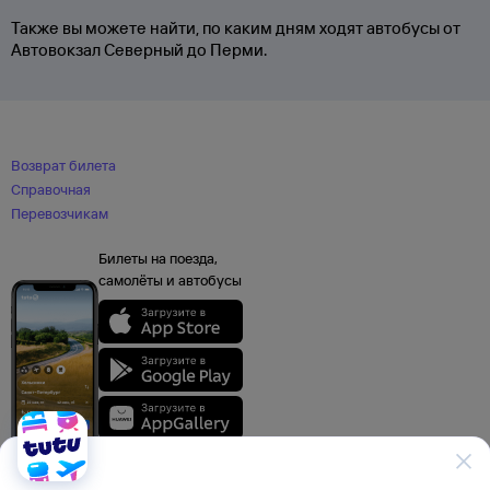
Также вы можете найти, по каким дням ходят автобусы от
Автовокзал Северный до Перми.
Возврат билета
Справочная
Перевозчикам
Билеты на поезда,
самолёты и автобусы