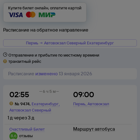
Купите билет онлайн, оплатите картой
Расписание на обратное направление
Пермь → Автовокзал Северный Екатеринбург
Отправление и прибытие по местному времени
транзитный рейс
Расписание
изменено
13 января 2026
6 ч 5 м
02:55
09:00
,
,
№
9474
,
Екатеринбург
Пермь
Автовокзал
Автовокзал Северный
1
д
через
3
д
Маршрут автобуса
Счастливый Билет
8,6
отзывы