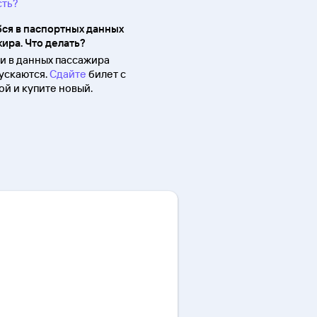
сть?
ся в паспортных данных
ира. Что делать?
 в данных пассажира
ускаются.
Сдайте
билет с
й и купите новый.