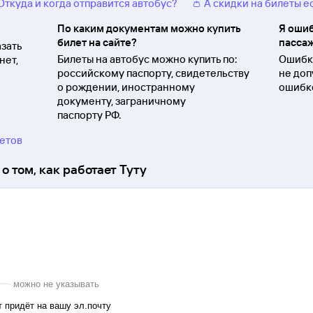
 Откуда и когда отправится автобус?
👛 А скидки на билеты е
По каким документам можно купить
Я ошиб
билет на сайте?
пассаж
зать
Билеты на автобус можно купить по:
Ошибки
нет,
российскому паспорту, свидетельству
не доп
о
рождении, иностранному
ошибко
документу, заграничному
паспорту
РФ.
ветов
о том, как работает Туту
можно не указывать
 придёт на вашу эл.почту