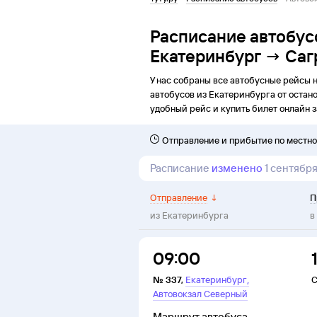
Расписание автобус
Екатеринбург → Саг
У нас собраны все автобусные рейсы 
автобусов из
Екатеринбурга
от
остан
удобный рейс и купить билет онлайн з
Отправление и прибытие по местн
Расписание
изменено
1 сентябр
Отправление
↓
П
из
Екатеринбурга
в
09:00
,
№
337
,
Екатеринбург
С
Автовокзал Северный
Маршрут автобуса