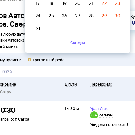
17
18
19
20
21
22
23
ов Автовокзал Северный
24
25
26
27
28
29
30
Ку
ра, Свердловская область
31
на любую дату. Вы можете узнать точное расписание
овки
Автовокзал Северный
в
Сагру
на
2026
год, выбрать
Сегодня
а 5 минут.
ому времени
транзитный рейс
я 2025
рибытие
В пути
Перевозчик
Сагру
10:30
1 ч 30 м
Урал-Авто
8,4
отзывы
агра
,
ост. Сагра
Увидели неточность?