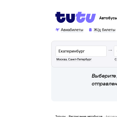
Автобус
Авиабилеты
Ж/д билеты
Москва
,
Санкт-Петербург
С
Выберите 
отправле
Туту.ру
·
Расписание автобусов
·
Автово