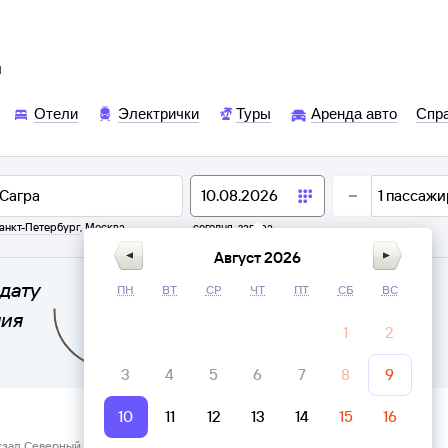
ы
Отели
Электрички
Туры
Аренда авто
Спр
1
пассажи
анкт-Петербург
,
Москва
сегодня,
завтра
Август 2026
дату
ПН
ВТ
СР
ЧТ
ПТ
СБ
ВС
ния
1
2
3
4
5
6
7
8
9
10
11
12
13
14
15
16
кзал Северный Екатеринбург → Сагра, Свердловская область