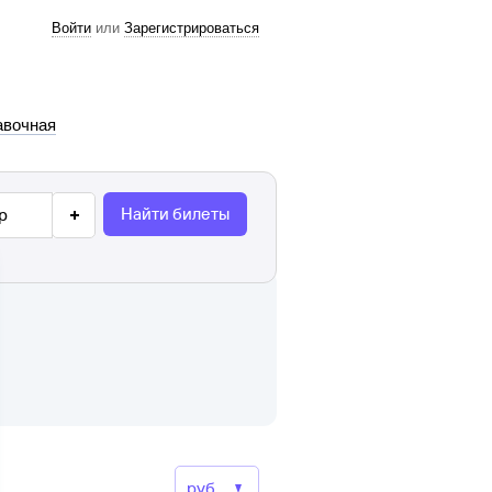
Войти
или
Зарегистрироваться
авочная
Найти билеты
р