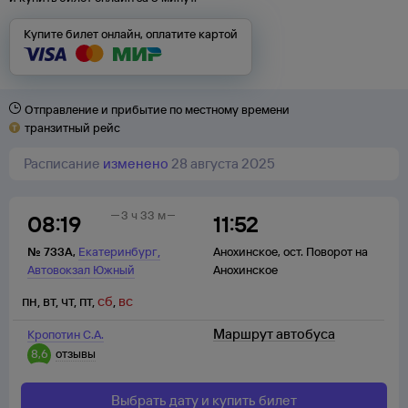
Купите билет онлайн, оплатите картой
Отправление и прибытие по местному времени
транзитный рейс
Расписание
изменено
28 августа 2025
3 ч 33 м
08:19
11:52
,
№
733А
,
Екатеринбург
Анохинское
,
ост. Поворот на
Автовокзал Южный
Анохинское
пн
,
вт
,
чт
,
пт
,
сб
,
вс
Маршрут автобуса
Кропотин С.А.
8,6
отзывы
Выбрать дату и купить билет