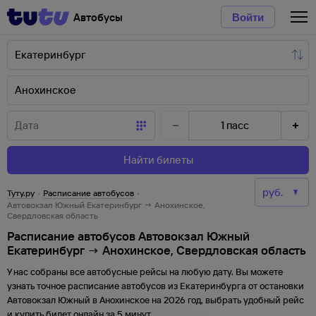
Автобусы
Войти
1
пасс
Найти билеты
Туту.ру
·
Расписание автобусов
·
Автовокзал Южный Екатеринбург → Анохинское,
Свердловская область
Расписание автобусов Автовокзал Южный
Екатеринбург → Анохинское, Свердловская область
У нас собраны все автобусные рейсы на любую дату. Вы можете
узнать точное расписание автобусов из
Екатеринбурга
от
остановки
Автовокзал Южный
в
Анохинское
на
2026
год, выбрать удобный рейс
и купить билет онлайн за 5 минут.