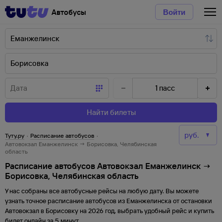
Автобусы
Войти
1
пасс
Найти билеты
Туту.ру
·
Расписание автобусов
·
Автовокзал Еманжелинск → Борисовка, Челябинская
область
Расписание автобусов Автовокзал Еманжелинск →
Борисовка, Челябинская область
У нас собраны все автобусные рейсы на любую дату. Вы можете
узнать точное расписание автобусов из
Еманжелинска
от
остановки
Автовокзал
в
Борисовку
на
2026
год, выбрать удобный рейс и купить
билет онлайн за 5 минут.