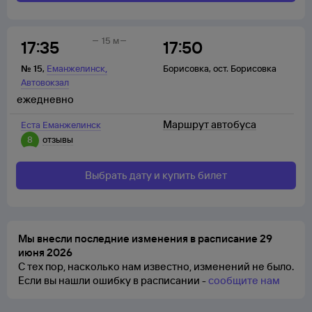
15 м
17:35
17:50
,
№
15
,
Еманжелинск
Борисовка
,
ост. Борисовка
Автовокзал
ежедневно
Маршрут автобуса
Еста Еманжелинск
8
отзывы
Выбрать дату и купить билет
Мы внесли последние изменения в расписание 29
июня 2026
С тех пор, насколько нам известно, изменений не было.
Если вы нашли ошибку в расписании -
сообщите нам