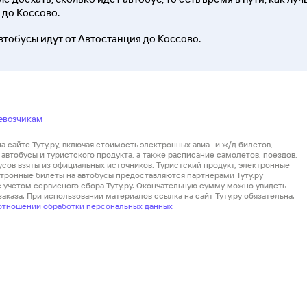
 до Коссово.
втобусы идут от Автостанция до Коссово.
евозчикам
 сайте Туту.ру, включая стоимость электронных авиа- и ж/д билетов,
автобусы и туристского продукта, а также расписание самолетов, поездов,
усов взяты из официальных источников. Туристский продукт, электронные
ектронные билеты на автобусы предоставляются партнерами Туту.ру
 с учетом сервисного сбора Туту.ру. Окончательную сумму можно увидеть
аказа. При использовании материалов ссылка на сайт Туту.ру обязательна.
отношении обработки персональных данных