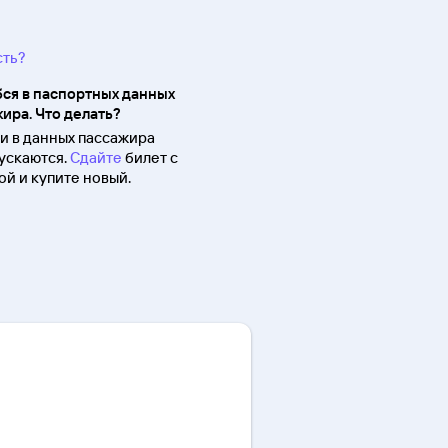
сть?
ся в паспортных данных
ира. Что делать?
 в данных пассажира
ускаются.
Сдайте
билет с
й и купите новый.