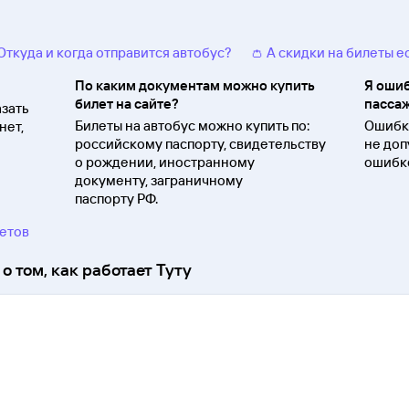
 Откуда и когда отправится автобус?
👛 А скидки на билеты е
По каким документам можно купить
Я ошиб
билет на сайте?
пассаж
зать
Билеты на автобус можно купить по:
Ошибки
нет,
российскому паспорту, свидетельству
не доп
о
рождении, иностранному
ошибко
документу, заграничному
паспорту
РФ.
ветов
о том, как работает Туту