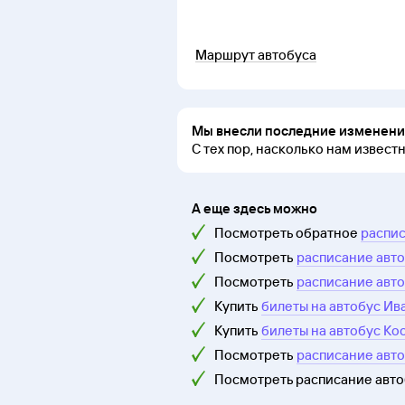
Маршрут автобуса
Мы внесли последние изменения
С тех пор, насколько нам извест
А еще здесь можно
Посмотреть обратное
распис
Посмотреть
расписание авто
Посмотреть
расписание авто
Купить
билеты на автобус Ив
Купить
билеты на автобус Ко
Посмотреть
расписание авт
Посмотреть расписание авт