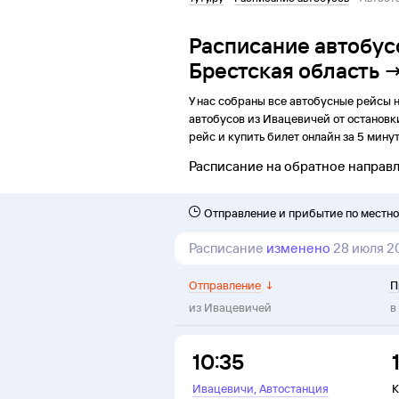
Расписание автобус
Брестская область 
У нас собраны все автобусные рейсы 
автобусов из
Ивацевичей
от
останов
рейс и купить билет онлайн за 5 минут
Расписание на обратное направ
Отправление и прибытие по местн
Расписание
изменено
28 июля 2
Отправление
↓
П
из
Ивацевичей
в
10:35
,
Ивацевичи
Автостанция
К