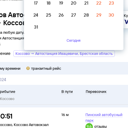
17
18
19
20
21
22
23
ов Автостанция Ивацевичи,
24
25
26
27
28
29
30
Ку
→ Коссово
31
на любую дату. Вы можете узнать точное расписание
ки
Автостанция
в
Коссово
на
2026
год, выбрать удобный
Сегодня
.
ление
Коссово → Автостанция Ивацевичи, Брестская область
ому времени
транзитный рейс
024
рибытие
В пути
Перевозчик
Коссово
10:51
16 м
Пинский автобусный
парк
оссово
,
Коссово Автовокзал
9,6
отзывы