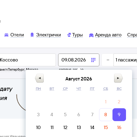
ы
Отели
Электрички
Туры
Аренда авто
Спр
1
пассажи
анкт-Петербург
,
Москва
сегодня,
завтра
Август 2026
дату
ПН
ВТ
СР
ЧТ
ПТ
СБ
ВС
ния
1
2
3
4
5
6
7
8
9
10
11
12
13
14
15
16
анция Ивацевичи, Брестская область → Коссово