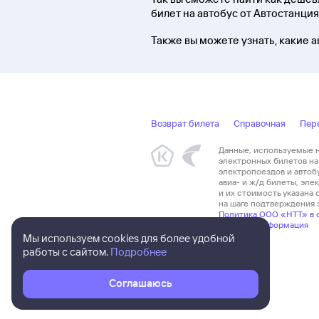
билет на автобус от Автостанция
Также вы можете узнать, какие а
Возврат билета
Справочная
Пер
Данные, используемые на
электронных билетов на 
электропоездов и автоб
авиа- и ж/д билеты, эл
и их стоимость указана
на шаге подтверждения з
Политика ООО «НТТ» в 
Правовая информация
Мы используем cookies для более удобной
работы с сайтом.
Подробнее
Соглашаюсь