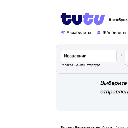
Автобус
Авиабилеты
Ж/д билеты
Москва
,
Санкт-Петербург
С
Выберите 
отправле
Туту.ру
·
Расписание автобусов
·
Автост