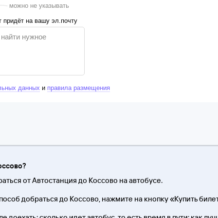
можно не указывать
 придёт на вашу эл.почту
льных данных
и
правила размещения
Коссово?
раться от Автостанция до Коссово на автобусе.
особ добраться до Коссово, нажмите на кнопку «Купить билет
 доехать; сколько идет автобус, то есть время в пути; как лу