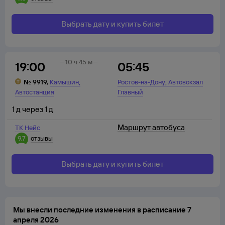
Выбрать дату и купить билет
10 ч 45 м
19:00
05:45
,
,
№
9919
,
Камышин
Ростов-на-Дону
Автовокзал
Автостанция
Главный
1
д
через
1
д
Маршрут автобуса
ТК Нейс
9,7
отзывы
Выбрать дату и купить билет
Мы внесли последние изменения в расписание 7
апреля 2026