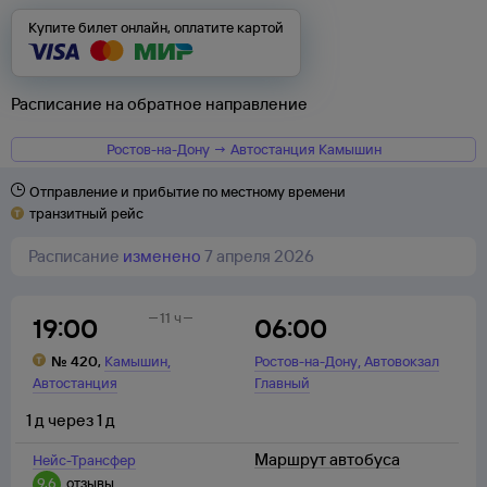
Купите билет онлайн, оплатите картой
Расписание на обратное направление
Ростов-на-Дону → Автостанция Камышин
Отправление и прибытие по местному времени
транзитный рейс
Расписание
изменено
7 апреля 2026
11 ч
19:00
06:00
,
,
№
420
,
Камышин
Ростов-на-Дону
Автовокзал
Автостанция
Главный
1
д
через
1
д
Маршрут автобуса
Нейс-Трансфер
9,6
отзывы