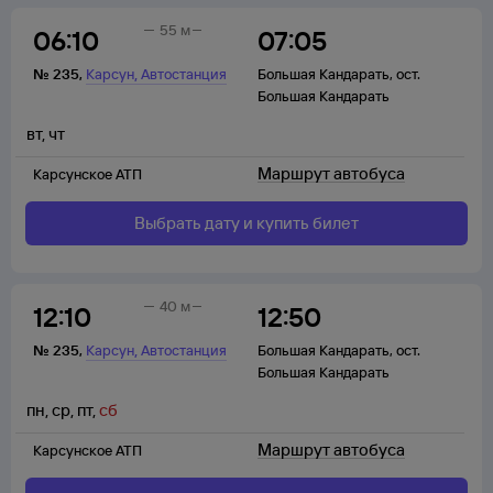
55 м
06:10
07:05
,
№
235
,
Карсун
Автостанция
Большая Кандарать
,
ост.
Большая Кандарать
вт
,
чт
Маршрут автобуса
Карсунское АТП
Выбрать дату и купить билет
40 м
12:10
12:50
,
№
235
,
Карсун
Автостанция
Большая Кандарать
,
ост.
Большая Кандарать
пн
,
ср
,
пт
,
сб
Маршрут автобуса
Карсунское АТП