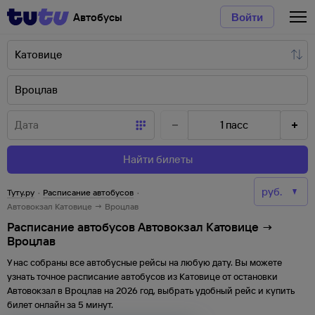
Автобусы
Войти
1
пасс
Найти билеты
Туту.ру
·
Расписание автобусов
·
Автовокзал Катовице → Вроцлав
Расписание автобусов Автовокзал Катовице →
Вроцлав
У нас собраны все автобусные рейсы на любую дату. Вы можете
узнать точное расписание автобусов из
Катовице
от
остановки
Автовокзал
в
Вроцлав
на
2026
год, выбрать удобный рейс и купить
билет онлайн за 5 минут.