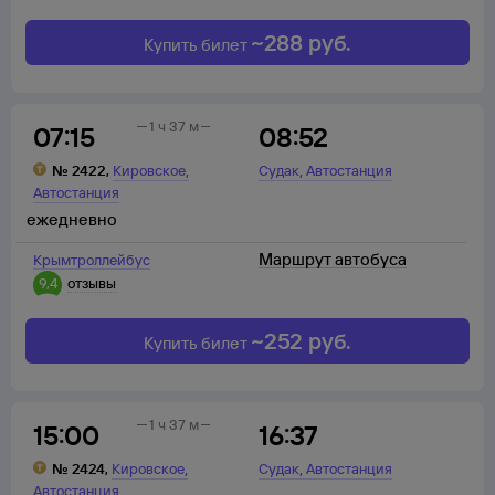
~
288
руб.
Купить билет
1 ч 37 м
07:15
08:52
,
,
№
2422
,
Кировское
Судак
Автостанция
Автостанция
ежедневно
Маршрут автобуса
Крымтроллейбус
9,4
отзывы
~
252
руб.
Купить билет
1 ч 37 м
15:00
16:37
,
,
№
2424
,
Кировское
Судак
Автостанция
Автостанция