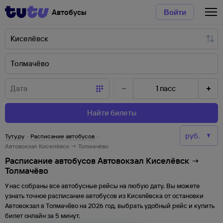
Автобусы
Войти
1
пасс
Найти билеты
Туту.ру
·
Расписание автобусов
·
Автовокзал Киселёвск → Толмачёво
Расписание автобусов Автовокзал Киселёвск →
Толмачёво
У нас собраны все автобусные рейсы на любую дату. Вы можете
узнать точное расписание автобусов из
Киселёвска
от
остановки
Автовокзал
в
Толмачёво
на
2026
год, выбрать удобный рейс и купить
билет онлайн за 5 минут.