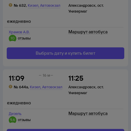
,
№
632
,
Кизел
Автовокзал
Александровск
,
ост.
Универмаг
ежедневно
Маршрут автобуса
Храмов А.В.
10
отзывы
Выбрать дату и купить билет
16 м
11:09
11:25
,
№
644а
,
Кизел
Автовокзал
Александровск
,
ост.
Универмаг
ежедневно
Маршрут автобуса
Дизель
9,6
отзывы