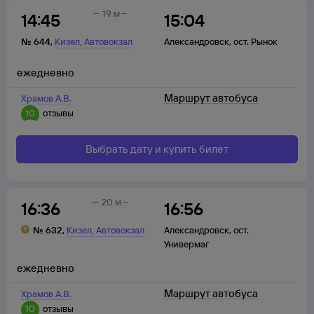
19 м
14:45
15:04
,
№
644
,
Кизел
Автовокзал
Александровск
,
ост. Рынок
ежедневно
Маршрут автобуса
Храмов А.В.
10
отзывы
Выбрать дату и купить билет
20 м
16:36
16:56
,
№
632
,
Кизел
Автовокзал
Александровск
,
ост.
Универмаг
ежедневно
Маршрут автобуса
Храмов А.В.
10
отзывы