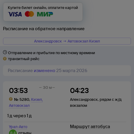
Купите билет онлайн, оплатите картой
Расписание на обратное направление
Александровск → Автовокзал Кизел
Отправление и прибытие по местному времени
транзитный рейс
Расписание
изменено
25 марта 2026
30 м
03:53
04:23
,
№
5280
,
Кизел
Александровск
,
рядом с ж/д
Автовокзал
вокзалом
1
д
через
1
д
Маршрут автобуса
Урал-Авто
8,4
отзывы