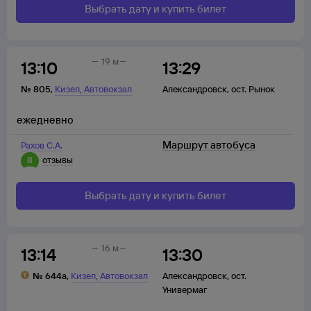
Выбрать дату и купить билет
19 м
13:10
13:29
,
№
805
,
Кизел
Автовокзал
Александровск
,
ост. Рынок
ежедневно
Маршрут автобуса
Рахов С.А.
8
отзывы
Выбрать дату и купить билет
16 м
13:14
13:30
,
№
644а
,
Кизел
Автовокзал
Александровск
,
ост.
Универмаг