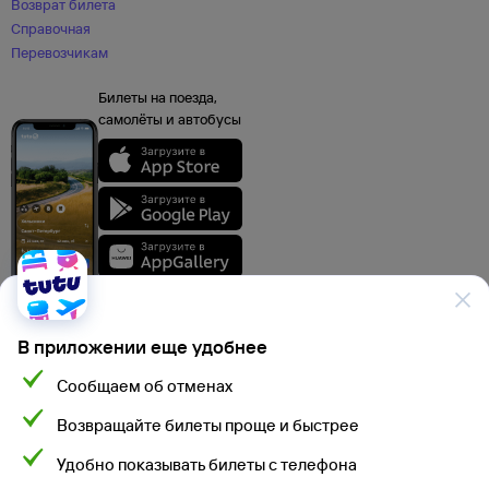
Возврат билета
Справочная
Перевозчикам
Билеты на поезда,
самолёты и автобусы
В приложении еще удобнее
Сообщаем об отменах
Данные, используемые на сайте Туту.ру, включая стоимость электронных
Возвращайте билеты проще и быстрее
авиа- и ж/д билетов, электронных билетов на автобусы и туристского
продукта, а также расписание самолетов, поездов, электропоездов
и автобусов взяты из официальных источников. Туристский продукт,
Удобно показывать билеты с телефона
Мы используем cookies для более удобной работы
электронные авиа- и ж/д билеты, электронные билеты на автобусы