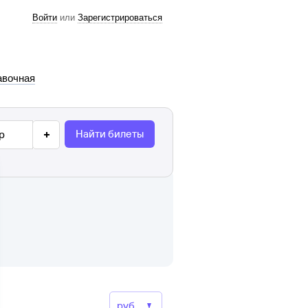
Войти
или
Зарегистрироваться
авочная
Найти билеты
р