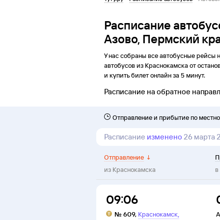
Расписание автобус
Азово, Пермский кр
У нас собраны все автобусные рейсы 
автобусов из
Краснокамска
от
остано
и купить билет онлайн за 5 минут.
Расписание на обратное направ
Отправление и прибытие по местн
Расписание
изменено
26 марта 
Отправление
↓
П
из
Краснокамска
в
09:06
,
№
609
,
Краснокамск
А