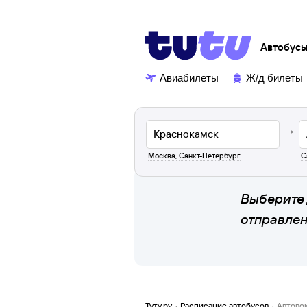
Автобус
Авиабилеты
Ж/д билеты
Москва
,
Санкт-Петербург
С
Выберите 
отправле
Туту.ру
·
Расписание автобусов
·
Автово