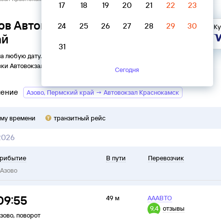
17
18
19
20
21
22
23
ов Автовокзал Краснокамск →
24
25
26
27
28
29
30
Ку
ай
31
на любую дату. Вы можете узнать точное расписание
вки
Автовокзал
в
Азово
на
2026
год, выбрать удобный рейс
Сегодня
ление
Азово, Пермский край → Автовокзал Краснокамск
ому времени
транзитный рейс
2026
рибытие
В пути
Перевозчик
Азово
09:55
49 м
АААВТО
9,4
отзывы
зово
,
поворот