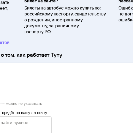
билет на сайте?
пассаж
зать
Билеты на автобус можно купить по:
Ошибки
нет,
российскому паспорту, свидетельству
не доп
о
рождении, иностранному
ошибко
документу, заграничному
паспорту
РФ.
ветов
о том, как работает Туту
можно не указывать
 придёт на вашу эл.почту