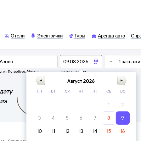
ы
Отели
Электрички
Туры
Аренда авто
Спр
1
пассажи
анкт-Петербург
,
Москва
сегодня,
завтра
Август 2026
дату
ПН
ВТ
СР
ЧТ
ПТ
СБ
ВС
ния
1
2
3
4
5
6
7
8
9
10
11
12
13
14
15
16
кзал Краснокамск → Азово, Пермский край