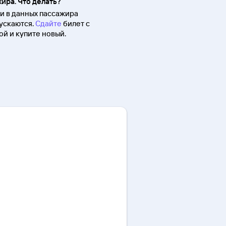
ира. Что делать?
 в данных пассажира
ускаются.
Сдайте
билет с
й и купите новый.