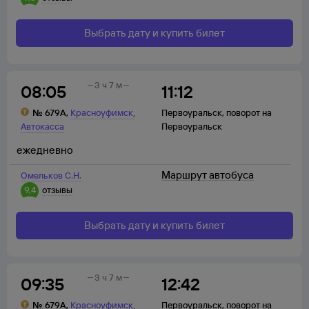
Выбрать дату и купить билет
3 ч 7 м
08:05
11:12
,
№
679А
,
Красноуфимск
Первоуральск
,
поворот на
Автокасса
Первоуральск
ежедневно
Маршрут автобуса
Омельков С.Н.
9,4
отзывы
Выбрать дату и купить билет
3 ч 7 м
09:35
12:42
,
№
679А
,
Красноуфимск
Первоуральск
,
поворот на