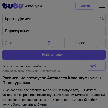
Автобусы
Войти
1
пасс
Найти билеты
Туту.ру
·
Расписание автобусов
·
Автокасса Красноуфимск → Первоуральск
Расписание автобусов Автокасса Красноуфимск →
Первоуральск
У нас собраны все автобусные рейсы на любую дату. Вы можете
узнать точное расписание автобусов из
Красноуфимска
от
остановки
Автокасса
в
Первоуральск
на
2026
год, выбрать удобный рейс и
купить билет онлайн за 5 минут.