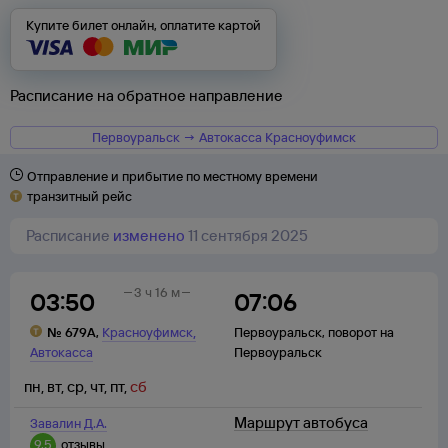
Купите билет онлайн, оплатите картой
Расписание на обратное направление
Первоуральск → Автокасса Красноуфимск
Отправление и прибытие по местному времени
транзитный рейс
Расписание
изменено
11 сентября 2025
3 ч 16 м
03:50
07:06
,
№
679А
,
Красноуфимск
Первоуральск
,
поворот на
Автокасса
Первоуральск
пн
,
вт
,
ср
,
чт
,
пт
,
сб
Маршрут автобуса
Завалин Д.А.
9,5
отзывы