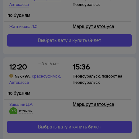
Автокасса
Первоуральск
по будням
Маршрут автобуса
Житникова Л.С.
Выбрать дату и купить билет
3 ч 16 м
12:20
15:36
,
№
679А
,
Красноуфимск
Первоуральск
,
поворот на
Автокасса
Первоуральск
по будням
Маршрут автобуса
Завалин Д.А.
9,5
отзывы
Выбрать дату и купить билет