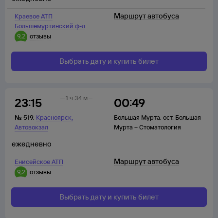
Маршрут автобуса
Краевое АТП
Большемуртинский ф-л
9,2
отзывы
Выбрать дату и купить билет
1 ч 34 м
23:15
00:49
,
№
519
,
Красноярск
Большая Мурта
,
ост. Большая
Автовокзал
Мурта – Стоматология
ежедневно
Маршрут автобуса
Енисейское АТП
9,2
отзывы
Выбрать дату и купить билет