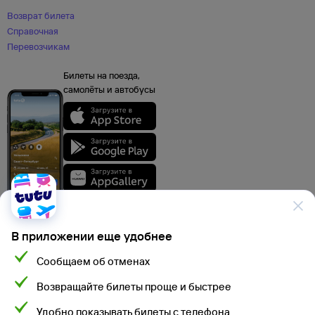
Возврат билета
Справочная
Перевозчикам
Билеты на поезда,
самолёты и автобусы
В приложении еще удобнее
Сообщаем об отменах
Данные, используемые на сайте Туту.ру, включая стоимость электронных
Возвращайте билеты проще и быстрее
авиа- и ж/д билетов, электронных билетов на автобусы и туристского
продукта, а также расписание самолетов, поездов, электропоездов
и автобусов взяты из официальных источников. Туристский продукт,
Удобно показывать билеты с телефона