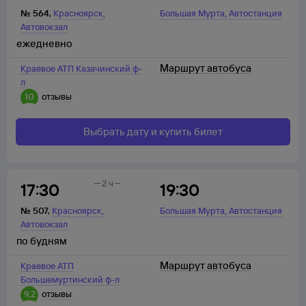
,
,
№
564
,
Красноярск
Большая Мурта
Автостанция
Автовокзал
ежедневно
Маршрут автобуса
Краевое АТП Казачинский ф-
л
10
отзывы
Выбрать дату и купить билет
2 ч
17:30
19:30
,
,
№
507
,
Красноярск
Большая Мурта
Автостанция
Автовокзал
по будням
Маршрут автобуса
Краевое АТП
Большемуртинский ф-л
9,2
отзывы