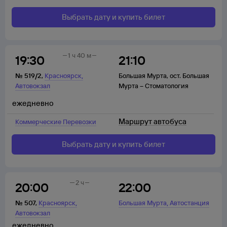
Выбрать дату и купить билет
1 ч 40 м
19:30
21:10
,
№
519/2
,
Красноярск
Большая Мурта
,
ост. Большая
Автовокзал
Мурта – Стоматология
ежедневно
Маршрут автобуса
Коммерческие Перевозки
Выбрать дату и купить билет
2 ч
20:00
22:00
,
,
№
507
,
Красноярск
Большая Мурта
Автостанция
Автовокзал
ежедневно