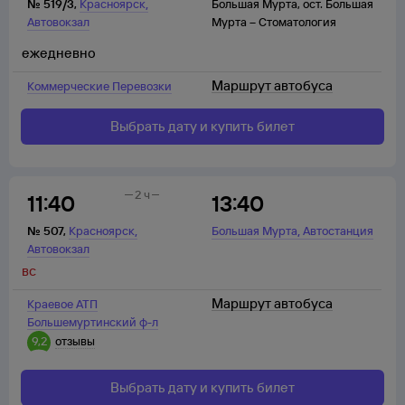
,
№
519/3
,
Красноярск
Большая Мурта
,
ост. Большая
Автовокзал
Мурта – Стоматология
ежедневно
Маршрут автобуса
Коммерческие Перевозки
Выбрать дату и купить билет
2 ч
11:40
13:40
,
,
№
507
,
Красноярск
Большая Мурта
Автостанция
Автовокзал
вс
Маршрут автобуса
Краевое АТП
Большемуртинский ф-л
9,2
отзывы
Выбрать дату и купить билет