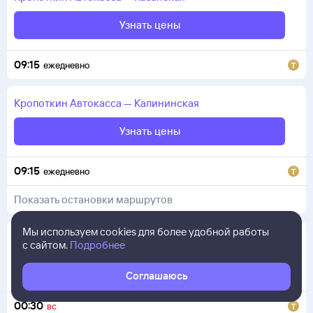
Узнать цены
09:15
ежедневно
Кропоткин
Автокасса
—
Калининская
Узнать цены
09:15
ежедневно
Показать остановки маршрутов
Мы используем cookies для более удобной работы
Кропоткин
Автокасса
—
Каменск-Шахтинский
с сайтом.
Подробнее
Узнать цены
Соглашаюсь
00:30
вс