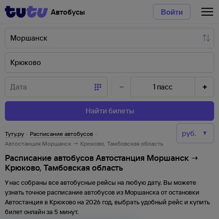
Автобусы
Войти
1
пасс
Найти билеты
Туту.ру
·
Расписание автобусов
·
Автостанция Моршанск → Крюково, Тамбовская область
Расписание автобусов Автостанция Моршанск →
Крюково, Тамбовская область
У нас собраны все автобусные рейсы на любую дату. Вы можете
узнать точное расписание автобусов из
Моршанска
от
остановки
Автостанция
в
Крюково
на
2026
год, выбрать удобный рейс и купить
билет онлайн за 5 минут.