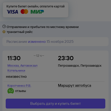
Купите билет онлайн, оплатите картой
Отправление и прибытие по местному времени
транзитный рейс
Расписание
изменено
15 ноября 2025
12 ч
11:30
23:30
,
Москва
Автовокзал
Петрозаводск
,
Петрозаводск
Котельники
неизвестно
Маршрут автобуса
Коротченко Р.В.
9,2
отзывы
Выбрать дату и купить билет