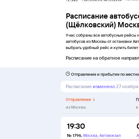
Расписание автобус
(Щёлковский) Моск
У нас собраны все автобусные рейсы 
автобусов из
Москвы
от
остановки
Ав
выбрать удобный рейс и купить билет 
Расписание на обратное направ
Отправление и прибытие по местн
Расписание
изменено
27 ноября
Отправление
↓
П
из
Москвы
в
19:30
,
№
1796
,
Москва
Автовокзал
А