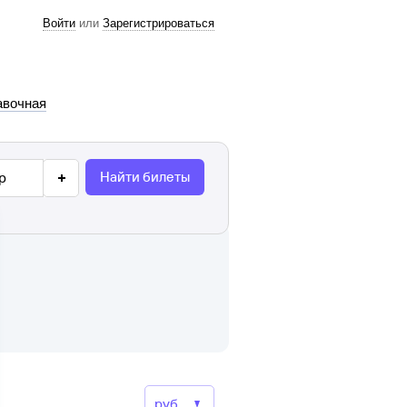
Войти
или
Зарегистрироваться
авочная
Найти билеты
р