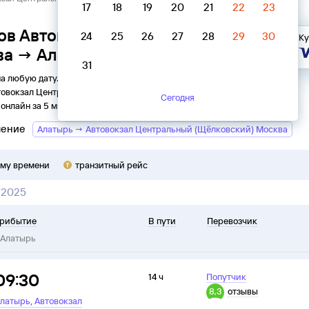
17
18
19
20
21
22
23
ов Автовокзал Центральный
24
25
26
27
28
29
30
Ку
ва → Алатырь
31
на любую дату. Вы можете узнать точное расписание
товокзал Центральный (Щёлковский)
в
Алатырь
на
2026
год,
Сегодня
онлайн за 5 минут.
ление
Алатырь → Автовокзал Центральный (Щёлковский) Москва
ому времени
транзитный рейс
 2025
рибытие
В пути
Перевозчик
Алатырь
09:30
14 ч
Попутчик
8,3
отзывы
,
латырь
Автовокзал