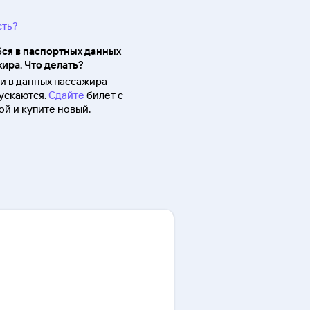
сть?
ся в паспортных данных
ира. Что делать?
 в данных пассажира
ускаются.
Сдайте
билет с
й и купите новый.