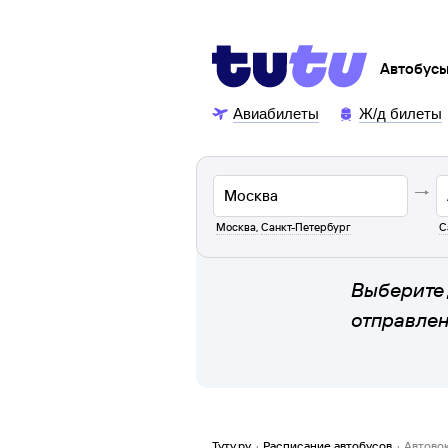
Автобус
Авиабилеты
Ж/д билеты
Москва
,
Санкт-Петербург
С
Выберите 
отправле
Туту.ру
·
Расписание автобусов
·
Автово