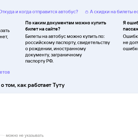
 Откуда и когда отправится автобус?
👛 А скидки на билеты е
По каким документам можно купить
Я ошиб
билет на сайте?
пассаж
зать
Билеты на автобус можно купить по:
Ошибки
нет,
российскому паспорту, свидетельству
не доп
о
рождении, иностранному
ошибко
документу, заграничному
паспорту
РФ.
ветов
о том, как работает Туту
можно не указывать