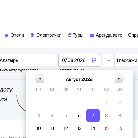
ы
Отели
Электрички
Туры
Аренда авто
Спр
1
пассажи
анкт-Петербург
,
Москва
сегодня,
завтра
Август 2026
дату
ПН
ВТ
СР
ЧТ
ПТ
СБ
ВС
ния
1
2
3
4
5
6
7
8
9
10
11
12
13
14
15
16
кзал Центральный (Щёлковский) Москва → Алатырь