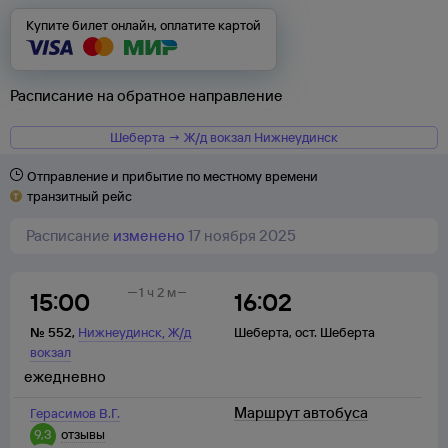
Купите билет онлайн, оплатите картой
Расписание на обратное направление
Шеберта → Ж/д вокзал Нижнеудинск
Отправление и прибытие по местному времени
транзитный рейс
Расписание
изменено
17 ноября 2025
1 ч 2 м
15:00
16:02
,
№
552
,
Нижнеудинск
Ж/д
Шеберта
,
ост. Шеберта
вокзал
ежедневно
Маршрут автобуса
Герасимов В.Г.
9,3
отзывы