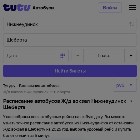
Автобусы
Войти
1
пасс
Найти билеты
Туту.ру
·
Расписание автобусов
·
Ж/д вокзал Нижнеудинск → Шеберта
Расписание автобусов Ж/д вокзал Нижнеудинск →
Шеберта
У нас собраны все автобусные рейсы на любую дату. Вы можете
узнать точное расписание автобусов из
Нижнеудинска
от
остановки
Ж/д вокзал
в
Шеберту
на
2026
год, выбрать удобный рейс и купить
билет онлайн за 5 минут.