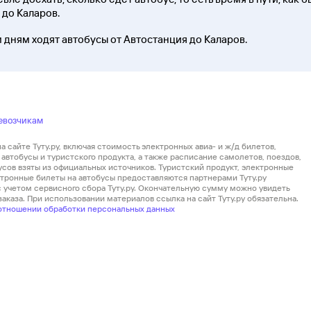
 до Каларов.
 дням ходят автобусы от Автостанция до Каларов.
евозчикам
 сайте Туту.ру, включая стоимость электронных авиа- и ж/д билетов,
автобусы и туристского продукта, а также расписание самолетов, поездов,
усов взяты из официальных источников. Туристский продукт, электронные
ектронные билеты на автобусы предоставляются партнерами Туту.ру
 с учетом сервисного сбора Туту.ру. Окончательную сумму можно увидеть
аказа. При использовании материалов ссылка на сайт Туту.ру обязательна.
отношении обработки персональных данных