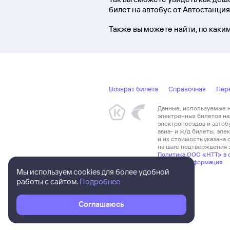
билет на автобус от Автостанция
Также вы можете найти, по каким
Возврат билета
Справочная
Пер
Данные, используемые на
электронных билетов на 
электропоездов и автоб
авиа- и ж/д билеты, эл
и их стоимость указана
на шаге подтверждения з
Политика ООО «НТТ» в 
Правовая информация
Мы используем cookies для более удобной
работы с сайтом.
Подробнее
Соглашаюсь