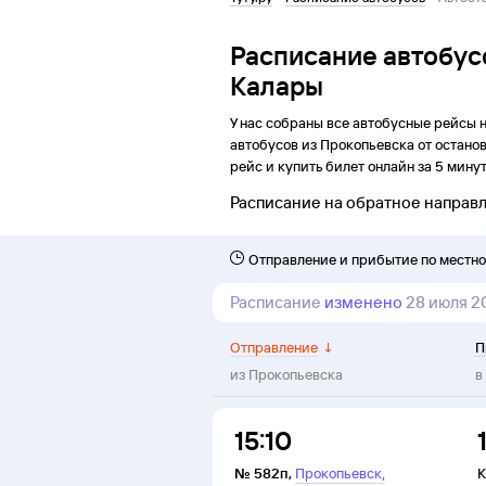
Расписание автобус
Калары
У нас собраны все автобусные рейсы 
автобусов из
Прокопьевска
от
остано
рейс и купить билет онлайн за 5 минут
Расписание на обратное направ
Отправление и прибытие по местн
Расписание
изменено
28 июля 2
Отправление
↓
П
из
Прокопьевска
в
15:10
,
№
582п
,
Прокопьевск
К