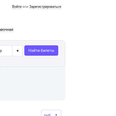
Войти
или
Зарегистрироваться
авочная
Найти билеты
р