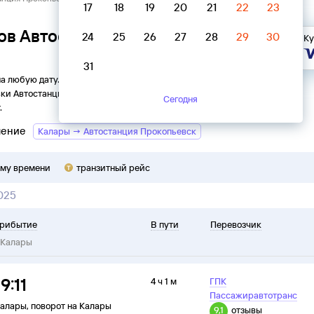
17
18
19
20
21
22
23
ов Автостанция Прокопьевск →
24
25
26
27
28
29
30
Ку
31
на любую дату. Вы можете узнать точное расписание
вки
Автостанция
в
Калары
на
2026
год, выбрать удобный
Сегодня
.
ление
Калары → Автостанция Прокопьевск
ому времени
транзитный рейс
025
рибытие
В пути
Перевозчик
Калары
19:11
4 ч 1 м
ГПК
Пассажиравтотранс
алары
,
поворот на Калары
9,1
отзывы