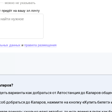
можно не указывать
 придёт на вашу эл.почту
льных данных
и
правила размещения
аларов?
деть варианты как добраться от Автостанция до Каларов общ
об добраться до Каларов, нажмите на кнопку «Купить билет» 
ле доехать; сколько едет автобус, то есть время в пути; как 