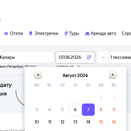
ы
Отели
Электрички
Туры
Аренда авто
Спр
1
пассажи
анкт-Петербург
,
Москва
сегодня,
завтра
Август 2026
дату
ПН
ВТ
СР
ЧТ
ПТ
СБ
ВС
ния
1
2
3
4
5
6
7
8
9
10
11
12
13
14
15
16
анция Прокопьевск → Калары