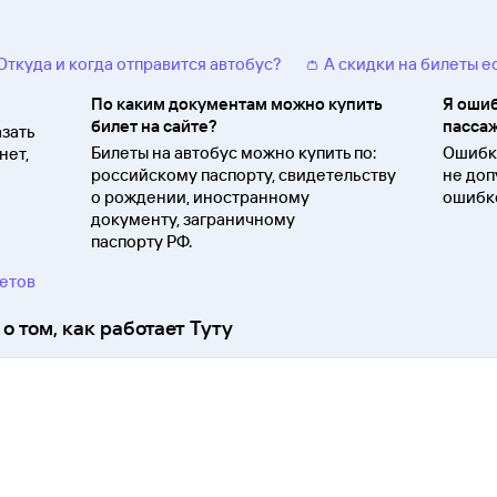
 Откуда и когда отправится автобус?
👛 А скидки на билеты е
По каким документам можно купить
Я ошиб
билет на сайте?
пассаж
зать
Билеты на автобус можно купить по:
Ошибки
нет,
российскому паспорту, свидетельству
не доп
о
рождении, иностранному
ошибко
документу, заграничному
паспорту
РФ.
ветов
о том, как работает Туту