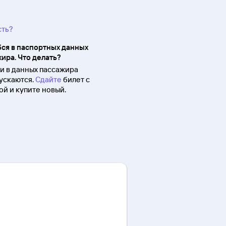
сть?
ся в паспортных данных
ира. Что делать?
 в данных пассажира
ускаются.
Сдайте
билет с
й и купите новый.