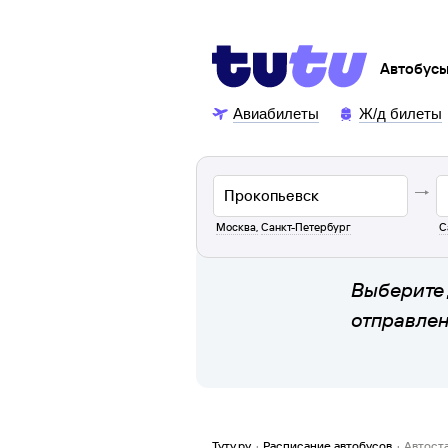
Автобус
Авиабилеты
Ж/д билеты
Москва
,
Санкт-Петербург
С
Выберите 
отправле
Туту.ру
·
Расписание автобусов
·
Автост