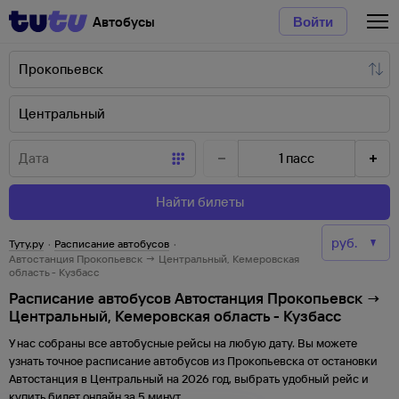
Автобусы
Войти
1
пасс
Найти билеты
Туту.ру
·
Расписание автобусов
·
Автостанция Прокопьевск → Центральный, Кемеровская
область - Кузбасс
Расписание автобусов Автостанция Прокопьевск →
Центральный, Кемеровская область - Кузбасс
У нас собраны все автобусные рейсы на любую дату. Вы можете
узнать точное расписание автобусов из
Прокопьевска
от
остановки
Автостанция
в
Центральный
на
2026
год, выбрать удобный рейс и
купить билет онлайн за 5 минут.