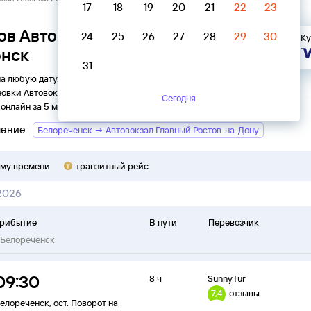
17
18
19
20
21
22
23
ов Автовокзал Главный Ростов-
24
25
26
27
28
29
30
Ку
енск
31
на любую дату. Вы можете узнать точное расписание
новки
Автовокзал Главный
в
Белореченск
на
2026
год,
Сегодня
онлайн за 5 минут.
ление
Белореченск → Автовокзал Главный Ростов-на-Дону
ому времени
транзитный рейс
 2026
рибытие
В пути
Перевозчик
Белореченск
09:30
8 ч
SunnyTur
7,4
отзывы
елореченск
,
ост. Поворот на