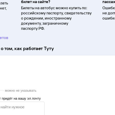
билет на сайте?
пассаж
зать
Билеты на автобус можно купить по:
Ошибки
нет,
российскому паспорту, свидетельству
не доп
о
рождении, иностранному
ошибко
документу, заграничному
паспорту
РФ.
ветов
о том, как работает Туту
можно не указывать
 придёт на вашу эл.почту