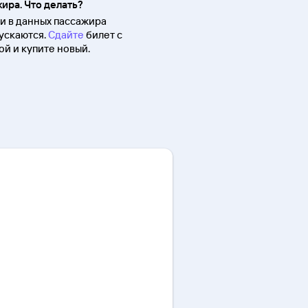
ира. Что делать?
 в данных пассажира
ускаются.
Сдайте
билет с
й и купите новый.