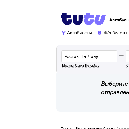
Автобус
Авиабилеты
Ж/д билеты
Москва
,
Санкт-Петербург
С
Выберите 
отправле
Туту.ру
·
Расписание автобусов
·
Автово