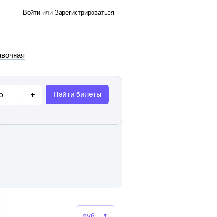
Войти
или
Зарегистрироваться
авочная
Найти билеты
р