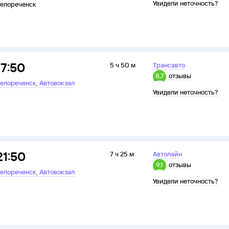
Увидели неточность?
елореченск
17:50
5 ч 50 м
Трансавто
8,7
отзывы
,
елореченск
Автовокзал
Увидели неточность?
21:50
7 ч 25 м
Автолайн
9,1
отзывы
,
елореченск
Автовокзал
Увидели неточность?