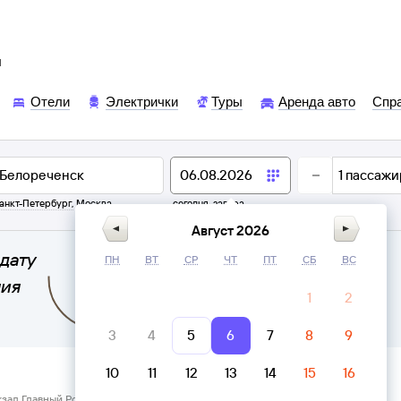
ы
Отели
Электрички
Туры
Аренда авто
Спр
1
пассажи
анкт-Петербург
,
Москва
сегодня,
завтра
Август 2026
дату
ПН
ВТ
СР
ЧТ
ПТ
СБ
ВС
ния
1
2
3
4
5
6
7
8
9
10
11
12
13
14
15
16
кзал Главный Ростов-на-Дону → Белореченск