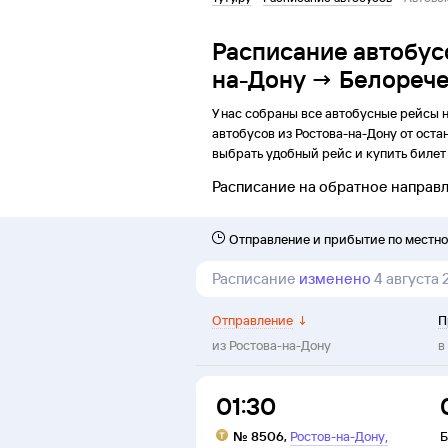
Расписание автобус
на-Дону → Белореч
У нас собраны все автобусные рейсы 
автобусов из
Ростова-на-Дону
от
оста
выбрать удобный рейс и купить билет 
Расписание на обратное направ
Отправление и прибытие по местн
Расписание
изменено
4 августа
Отправление
↓
П
из
Ростова-на-Дону
в
01:30
,
№
8506
,
Ростов-на-Дону
Б