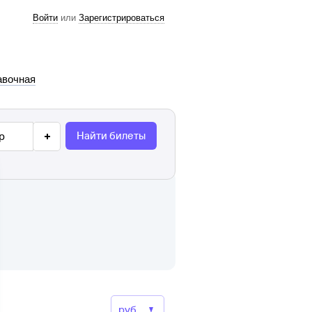
Войти
или
Зарегистрироваться
авочная
Найти билеты
р