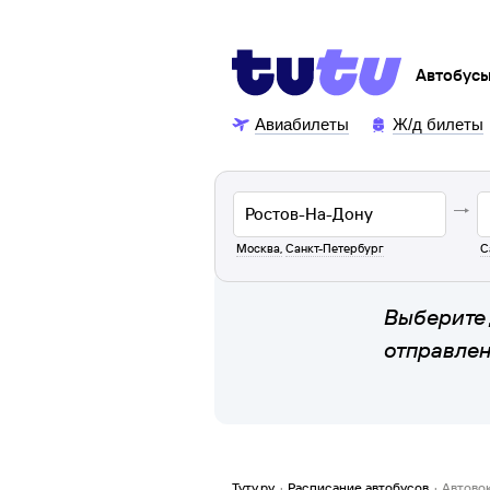
Автобус
Авиабилеты
Ж/д билеты
Москва
,
Санкт-Петербург
С
Выберите 
отправле
Туту.ру
·
Расписание автобусов
·
Автово