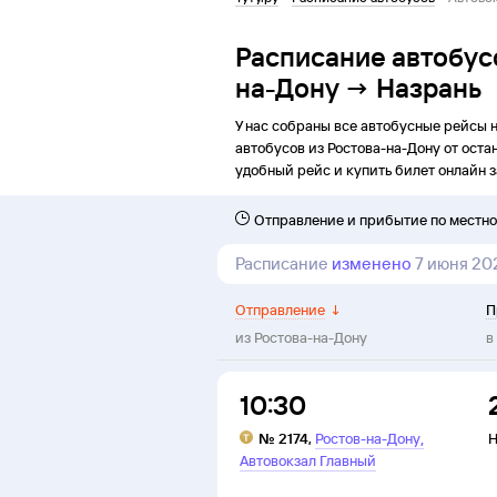
Расписание автобус
на-Дону → Назрань
У нас собраны все автобусные рейсы 
автобусов из
Ростова-на-Дону
от
оста
удобный рейс и купить билет онлайн з
Отправление и прибытие по местн
Расписание
изменено
7 июня 20
Отправление
↓
П
из
Ростова-на-Дону
в
10:30
,
№
2174
,
Ростов-на-Дону
Н
Автовокзал Главный