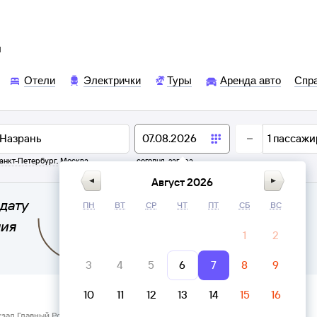
ы
Отели
Электрички
Туры
Аренда авто
Спр
1
пассажи
анкт-Петербург
,
Москва
сегодня,
завтра
Август 2026
дату
ПН
ВТ
СР
ЧТ
ПТ
СБ
ВС
ния
1
2
3
4
5
6
7
8
9
10
11
12
13
14
15
16
кзал Главный Ростов-на-Дону → Назрань