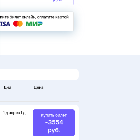
пите билет онлайн, оплатите картой
Дни
Цена
1
д
через
1
д
Купить билет
~
3554
руб.