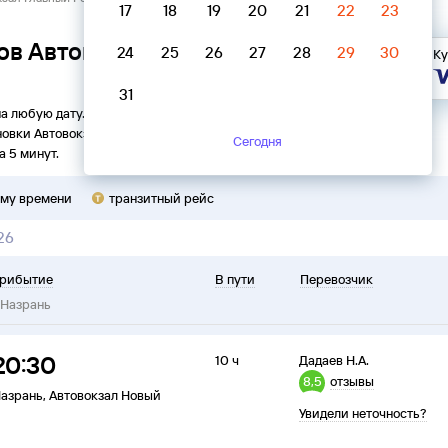
17
18
19
20
21
22
23
ов Автовокзал Главный Ростов-
24
25
26
27
28
29
30
Ку
31
на любую дату. Вы можете узнать точное расписание
новки
Автовокзал Главный
в
Назрань
на
2026
год, выбрать
Сегодня
а 5 минут.
ому времени
транзитный рейс
26
рибытие
В пути
Перевозчик
Назрань
20:30
10 ч
Дадаев Н.А.
8,5
отзывы
азрань
,
Автовокзал Новый
Увидели неточность?