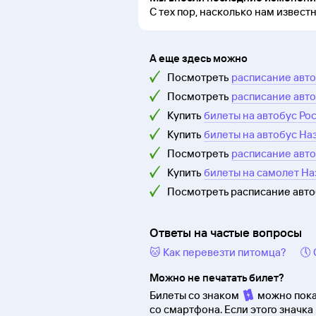
С тех пор, насколько нам извест
А еще здесь можно
Посмотреть
расписание авто
Посмотреть
расписание авто
Купить
билеты на автобус Ро
Купить
билеты на автобус На
Посмотреть
расписание авт
Купить
билеты на самолет На
Посмотреть расписание авт
Ответы на частые вопросы
🐱 Как перевезти питомца?
🕔
Можно не печатать билет?
Билеты со знаком
можно пока
со смартфона. Если этого значка 