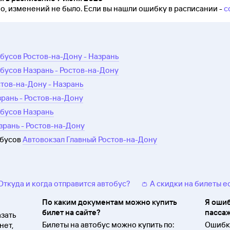
но, изменений не было.
Если вы нашли ошибку в расписании -
с
бусов Ростов-на-Дону - Назрань
бусов Назрань - Ростов-на-Дону
стов-на-Дону - Назрань
зрань - Ростов-на-Дону
обусов Назрань
зрань - Ростов-на-Дону
обусов
Автовокзал Главный Ростов-на-Дону
 Откуда и когда отправится автобус?
👛 А скидки на билеты е
По каким документам можно купить
Я ошиб
билет на сайте?
пассаж
зать
Билеты на автобус можно купить по:
Ошибки
нет,