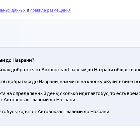
льных данных
и
правила размещения
ный до Назрани?
ы как добраться от Автовокзал Главный до Назрани обществе
об добраться до Назрани, нажмите на кнопку «Купить билет» 
та на определенный день; сколько идет автобус, то есть время 
от Автовокзал Главный до Назрани.
втобусы ходят от Автовокзал Главный до Назрани.