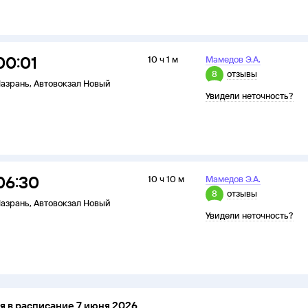
00:01
10 ч 1 м
Мамедов Э.А.
8
отзывы
азрань
,
Автовокзал Новый
Увидели неточность?
06:30
10 ч 10 м
Мамедов Э.А.
8
отзывы
азрань
,
Автовокзал Новый
Увидели неточность?
 в расписание 7 июня 2026