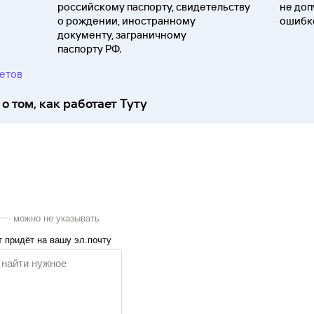
российскому паспорту, свидетельству
не доп
о
рождении, иностранному
ошибко
документу, заграничному
паспорту
РФ.
ветов
о том, как работает Туту
можно не указывать
 придёт на вашу эл.почту