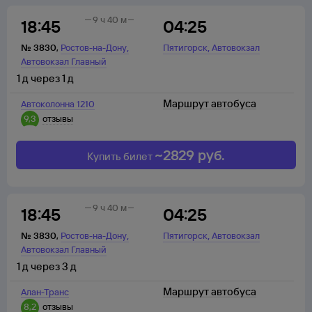
9 ч 40 м
18:45
04:25
,
,
№
3830
,
Ростов-на-Дону
Пятигорск
Автовокзал
Автовокзал Главный
1
д
через
1
д
Маршрут автобуса
Автоколонна 1210
9,3
отзывы
~
2829
руб.
Купить билет
9 ч 40 м
18:45
04:25
,
,
№
3830
,
Ростов-на-Дону
Пятигорск
Автовокзал
Автовокзал Главный
1
д
через
3
д
Маршрут автобуса
Алан-Транс
8,2
отзывы