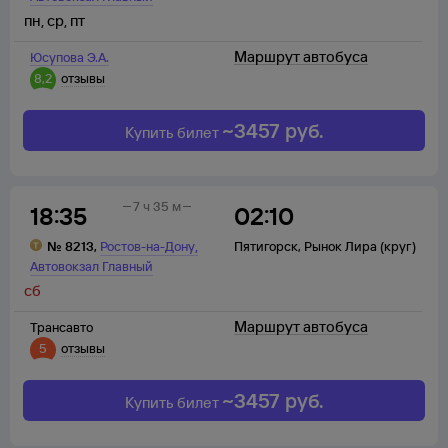
пн
,
ср
,
пт
Маршрут автобуса
Юсупова Э.А.
8,2
отзывы
~
3457
руб.
Купить билет
7 ч 35 м
18:35
02:10
,
№
8213
,
Ростов-на-Дону
Пятигорск
,
Рынок Лира (круг)
Автовокзал Главный
сб
Маршрут автобуса
Трансавто
5
отзывы
~
3457
руб.
Купить билет