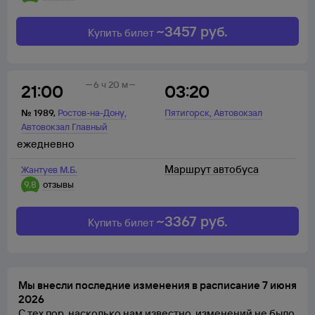
~
3457
руб.
Купить билет
6 ч 20 м
21:00
03:20
,
,
№
1989
,
Ростов-на-Дону
Пятигорск
Автовокзал
Автовокзал Главный
ежедневно
Маршрут автобуса
Жантуев М.Б.
9,8
отзывы
~
3367
руб.
Купить билет
Мы внесли последние изменения в расписание 7 июня
2026
С тех пор, насколько нам известно, изменений не было.