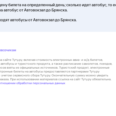
ену билета на определенный день; сколько идет автобус, то ес
на автобус от Автовокзал до Брянска.
ходят автобусы от Автовокзал до Брянска.
евозчикам
 сайте Туту.ру, включая стоимость электронных авиа- и ж/д билетов,
автобусы и туристского продукта, а также расписание самолетов, поездов,
усов взяты из официальных источников. Туристский продукт, электронные
ектронные билеты на автобусы предоставляются партнерами Туту.ру
 с учетом сервисного сбора Туту.ру. Окончательную сумму можно увидеть
аказа. При использовании материалов ссылка на сайт Туту.ру обязательна.
отношении обработки персональных данных