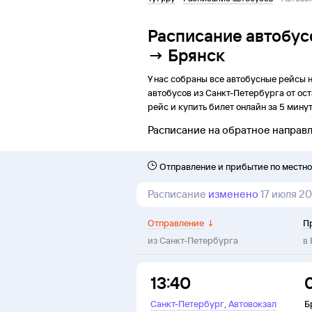
Расписание автобус
→ Брянск
У нас собраны все автобусные рейсы 
автобусов из
Санкт-Петербурга
от
ост
рейс и купить билет онлайн за 5 минут
Расписание на обратное направ
Отправление и прибытие по местн
Расписание
изменено
17 июля 2
Отправление
↓
П
из
Санкт-Петербурга
в
13:40
,
Санкт-Петербург
Автовокзал
Б