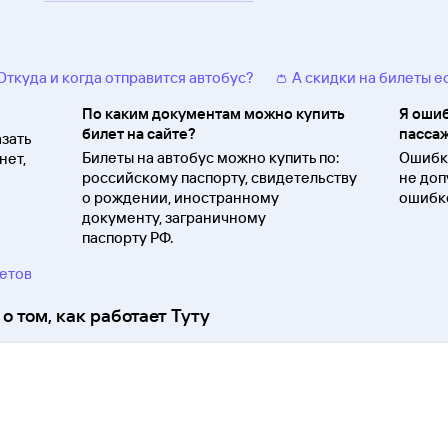
 Откуда и когда отправится автобус?
👛 А скидки на билеты е
По каким документам можно купить
Я ошиб
билет на сайте?
пассаж
зать
Билеты на автобус можно купить по:
Ошибки
нет,
российскому паспорту, свидетельству
не доп
о
рождении, иностранному
ошибко
документу, заграничному
паспорту
РФ.
ветов
о том, как работает Туту