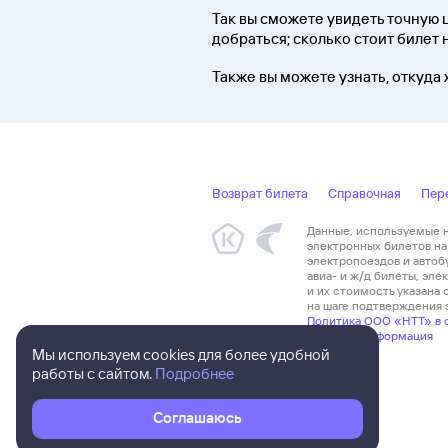
Так вы сможете увидеть точную ц
добраться; сколько стоит билет 
Также вы можете узнать, откуда 
Возврат билета
Справочная
Пер
Данные, используемые на
электронных билетов на 
электропоездов и автоб
авиа- и ж/д билеты, эл
и их стоимость указана
на шаге подтверждения з
Политика ООО «НТТ» в 
Правовая информация
Мы используем cookies для более удобной
работы с сайтом.
Подробнее
Соглашаюсь