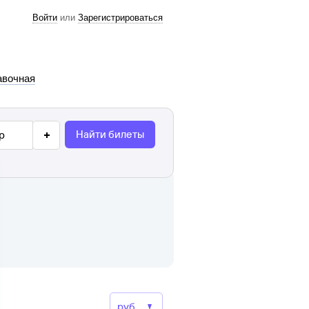
Войти
или
Зарегистрироваться
авочная
Найти билеты
р