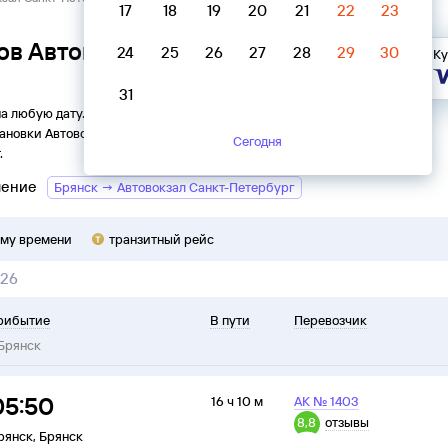
17
18
19
20
21
22
23
ов Автовокзал Санкт-Петербург
24
25
26
27
28
29
30
Ку
31
на любую дату. Вы можете узнать точное расписание
ановки
Автовокзал
в
Брянск
на
2026
год, выбрать удобный
Сегодня
.
ление
Брянск → Автовокзал Санкт-Петербург
ому времени
транзитный рейс
026
рибытие
В пути
Перевозчик
Брянск
05:50
16 ч 10 м
АК № 1403
8,8
отзывы
рянск
,
Брянск