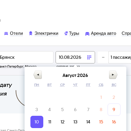
ы
Отели
Электрички
Туры
Аренда авто
Спр
1
пассажи
анкт-Петербург
,
Москва
сегодня,
завтра
Август 2026
дату
ПН
ВТ
СР
ЧТ
ПТ
СБ
ВС
ния
1
2
3
4
5
6
7
8
9
10
11
12
13
14
15
16
кзал Санкт-Петербург → Брянск