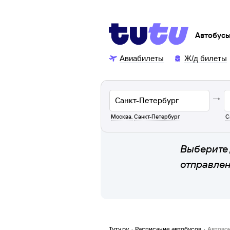
Автобус
Авиабилеты
Ж/д билеты
Москва
,
Санкт-Петербург
С
Выберите 
отправле
Туту.ру
·
Расписание автобусов
·
Автово