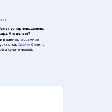
сть?
ся в паспортных данных
ира. Что делать?
 в данных пассажира
ускаются.
Сдайте
билет с
й и купите новый.