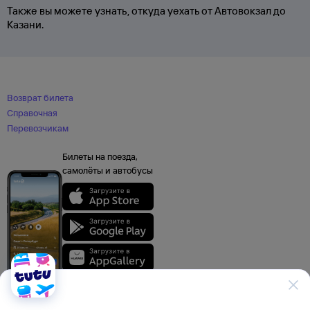
Также вы можете узнать, откуда уехать от Автовокзал до
Казани.
Возврат билета
Справочная
Перевозчикам
Билеты на поезда,
самолёты и автобусы