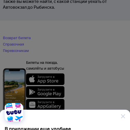
Также вы можете найти, с какой станции уехать от
Автовокзал до Рыбинска.
Возврат билета
Справочная
Перевозчикам
Билеты на поезда,
самолёты и автобусы
В приложении еще удобнее