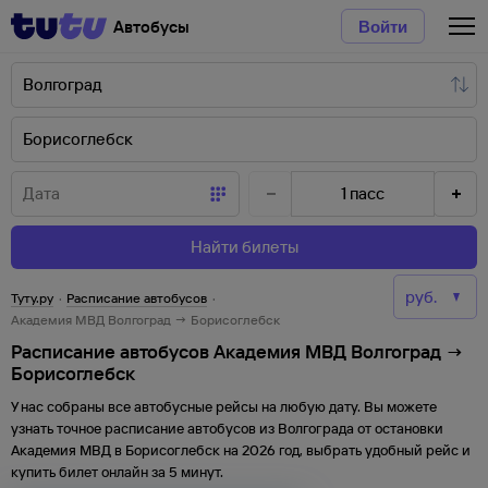
Автобусы
Войти
1
пасс
Найти билеты
Туту.ру
·
Расписание автобусов
·
Академия МВД Волгоград → Борисоглебск
Расписание автобусов Академия МВД Волгоград →
Борисоглебск
У нас собраны все автобусные рейсы на любую дату. Вы можете
узнать точное расписание автобусов из
Волгограда
от
остановки
Академия МВД
в
Борисоглебск
на
2026
год, выбрать удобный рейс и
купить билет онлайн за 5 минут.