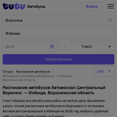
Автобусы
Войти
1
пасс
Найти билеты
Туту.ру
·
Расписание автобусов
·
Автовокзал Центральный Воронеж → Избище,
Воронежская область
Расписание автобусов Автовокзал Центральный
Воронеж → Избище, Воронежская область
У нас собраны все автобусные рейсы на любую дату. Вы можете
узнать точное расписание автобусов из
Воронежа
от
остановки
Автовокзал Центральный
в
Избище
на
2026
год, выбрать удобный
рейс и купить билет онлайн за 5 минут.