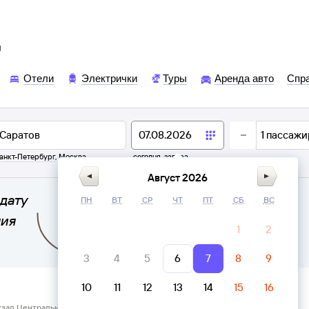
ы
Отели
Электрички
Туры
Аренда авто
Спр
1
пассажи
анкт-Петербург
,
Москва
сегодня,
завтра
Август 2026
дату
ПН
ВТ
СР
ЧТ
ПТ
СБ
ВС
ния
1
2
3
4
5
6
7
8
9
10
11
12
13
14
15
16
кзал Центральный Воронеж → Саратов