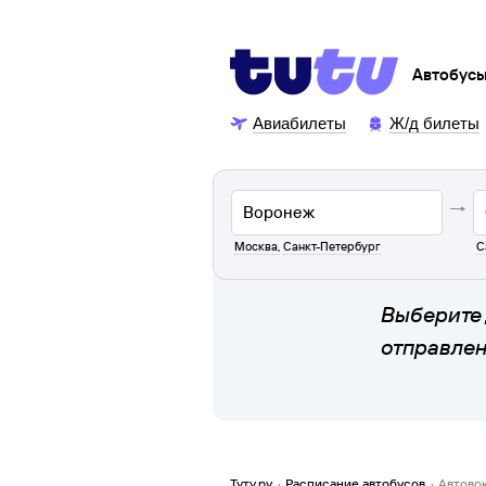
Автобус
Авиабилеты
Ж/д билеты
Москва
,
Санкт-Петербург
С
Выберите 
отправле
Туту.ру
·
Расписание автобусов
·
Автово