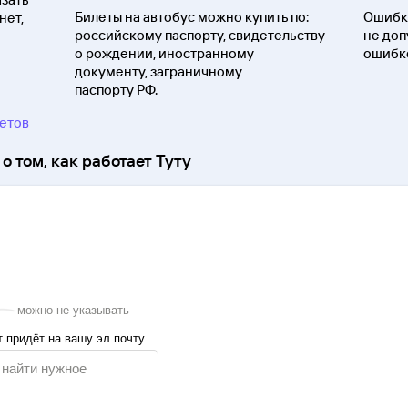
Билеты на автобус можно купить по:
Ошибки
нет,
российскому паспорту, свидетельству
не доп
о
рождении, иностранному
ошибко
документу, заграничному
паспорту
РФ.
ветов
о том, как работает Туту
можно не указывать
 придёт на вашу эл.почту