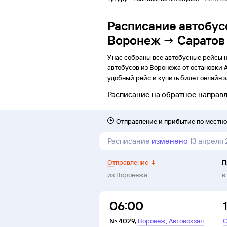
Расписание автобус
Воронеж → Саратов
У нас собраны все автобусные рейсы 
автобусов из
Воронежа
от
остановки
удобный рейс и купить билет онлайн з
Расписание на обратное направ
Отправление и прибытие по местн
Расписание
изменено
13 апреля
Отправление
↓
П
из
Воронежа
в
06:00
,
№
4029
,
Воронеж
Автовокзал
С