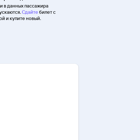
 в данных пассажира
ускаются.
Сдайте
билет с
й и купите новый.