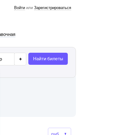
Войти
или
Зарегистрироваться
авочная
Найти билеты
р