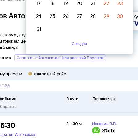
17
18
19
20
21
22
23
ов Автовокзал Центральный
24
25
26
27
28
29
30
Ку
31
на любую дату. Вы можете узнать точное расписание
Автовокзал Центральный
в
Саратов
на
2026
год, выбрать
Сегодня
а 5 минут.
ление
Саратов → Автовокзал Центральный Воронеж
ому времени
транзитный рейс
 2026
рибытие
В пути
Перевозчик
Саратов
15:30
8 ч 30 м
Изварин В.В.
8,7
отзывы
,
аратов
Автовокзал