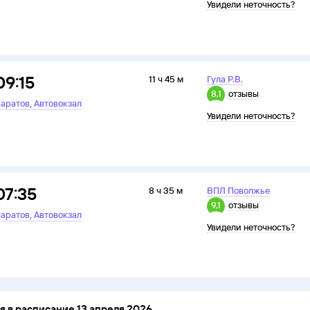
Увидели неточность?
09:15
11 ч 45 м
Гула Р.В.
8,1
отзывы
,
аратов
Автовокзал
Увидели неточность?
07:35
8 ч 35 м
ВПЛ Поволжье
9,1
отзывы
,
аратов
Автовокзал
Увидели неточность?
 в расписание 13 апреля 2026