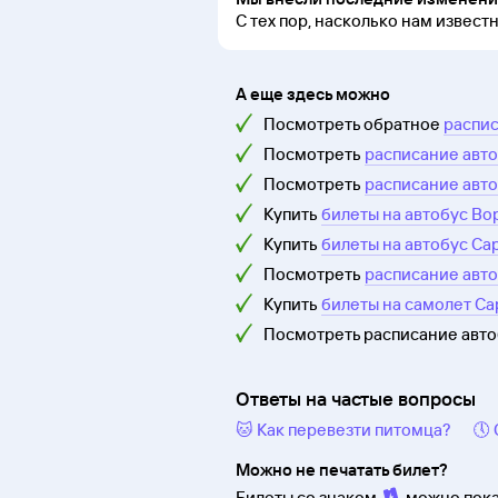
С тех пор, насколько нам извест
А еще здесь можно
Посмотреть обратное
распис
Посмотреть
расписание авто
Посмотреть
расписание авто
Купить
билеты на автобус Во
Купить
билеты на автобус Са
Посмотреть
расписание авто
Купить
билеты на самолет Са
Посмотреть расписание авт
Ответы на частые вопросы
🐱 Как перевезти питомца?
🕔
Можно не печатать билет?
Билеты со знаком
можно пока