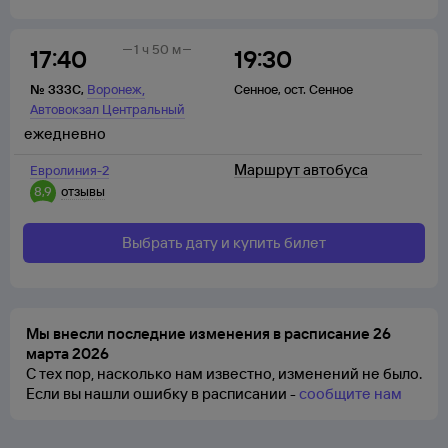
1 ч 50 м
17:40
19:30
,
№
333С
,
Воронеж
Сенное
,
ост. Сенное
Автовокзал Центральный
ежедневно
Маршрут автобуса
Евролиния-2
8,9
отзывы
Выбрать дату и купить билет
Мы внесли последние изменения в расписание 26
марта 2026
С тех пор, насколько нам известно, изменений не было.
Если вы нашли ошибку в расписании -
сообщите нам