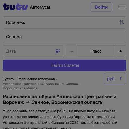
Автобусы
Войти
1
пасс
Найти билеты
Туту.ру
·
Расписание автобусов
·
Автовокзал Центральный Воронеж → Сенное,
Воронежская область
Расписание автобусов Автовокзал Центральный
Воронеж → Сенное, Воронежская область
У нас собраны все автобусные рейсы на любую дату. Вы можете
узнать точное расписание автобусов из
Воронежа
от
остановки
Автовокзал Центральный
в
Сенное
на
2026
год, выбрать удобный
рейс и купить билет онлайн за 5 минут.