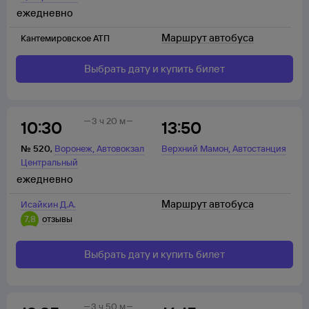
ежедневно
Маршрут автобуса
Кантемировское АТП
Выбрать дату и купить билет
3 ч 20 м
10:30
13:50
,
,
№
520
,
Воронеж
Автовокзал
Верхний Мамон
Автостанция
Центральный
ежедневно
Маршрут автобуса
Исайкин Д.А.
7,8
отзывы
Выбрать дату и купить билет
3 ч 50 м