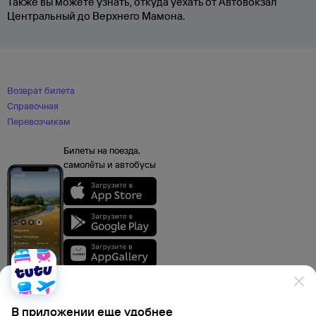
Также вы можете узнать, откуда уехать от Автовокзал
Центральный до Верхнего Мамона.
Возврат билета
Справочная
Перевозчикам
Билеты на поезда,
самолёты и автобусы
В приложении еще удобнее