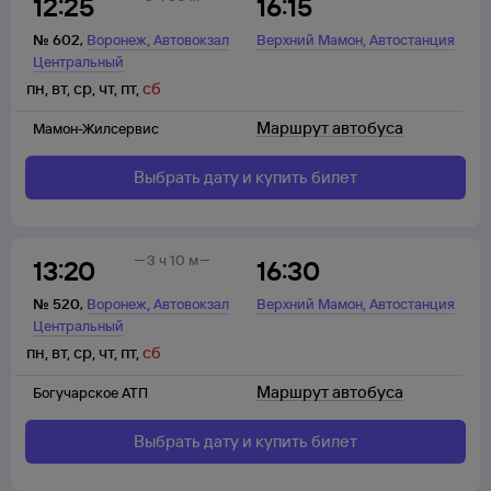
12:25
16:15
,
,
№
602
,
Воронеж
Автовокзал
Верхний Мамон
Автостанция
Центральный
пн
,
вт
,
ср
,
чт
,
пт
,
сб
Маршрут автобуса
Мамон-Жилсервис
Выбрать дату и купить билет
3 ч 10 м
13:20
16:30
,
,
№
520
,
Воронеж
Автовокзал
Верхний Мамон
Автостанция
Центральный
пн
,
вт
,
ср
,
чт
,
пт
,
сб
Маршрут автобуса
Богучарское АТП
Выбрать дату и купить билет