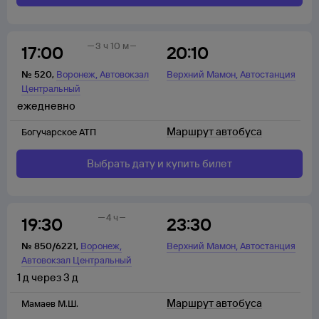
3 ч 10 м
17:00
20:10
,
,
№
520
,
Воронеж
Автовокзал
Верхний Мамон
Автостанция
Центральный
ежедневно
Маршрут автобуса
Богучарское АТП
Выбрать дату и купить билет
4 ч
19:30
23:30
,
,
№
850/6221
,
Воронеж
Верхний Мамон
Автостанция
Автовокзал Центральный
1
д
через
3
д
Маршрут автобуса
Мамаев М.Ш.