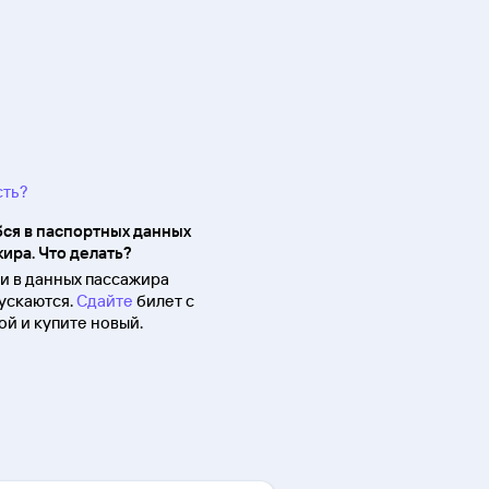
сть?
ся в паспортных данных
ира. Что делать?
 в данных пассажира
ускаются.
Сдайте
билет с
й и купите новый.