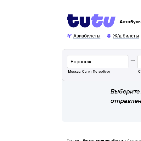
Автобус
Авиабилеты
Ж/д билеты
Москва
,
Санкт-Петербург
С
Выберите 
отправле
Туту.ру
·
Расписание автобусов
·
Автово