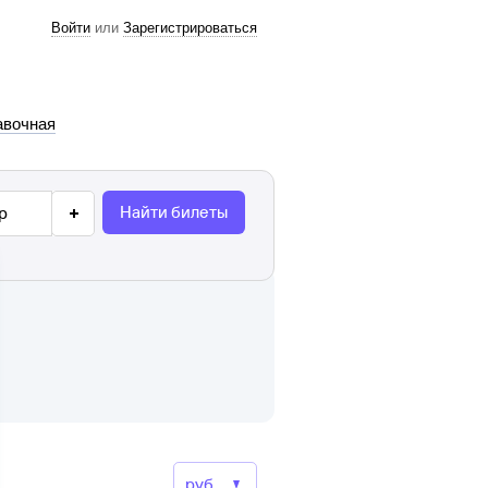
Войти
или
Зарегистрироваться
авочная
Найти билеты
р