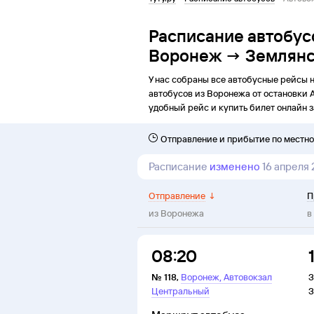
Расписание автобус
Воронеж → Землян
У нас собраны все автобусные рейсы 
автобусов из
Воронежа
от
остановки
удобный рейс и купить билет онлайн з
Отправление и прибытие по местн
Расписание
изменено
16 апреля
Отправление
↓
П
из
Воронежа
в
08:20
,
№
118
,
Воронеж
Автовокзал
З
Центральный
З