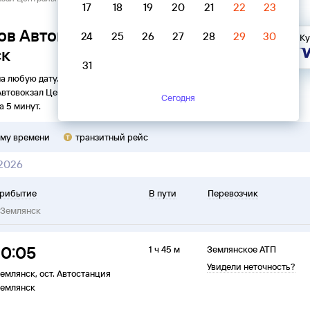
17
18
19
20
21
22
23
ов Автовокзал Центральный
24
25
26
27
28
29
30
Ку
ск
31
на любую дату. Вы можете узнать точное расписание
Автовокзал Центральный
в
Землянск
на
2026
год, выбрать
Сегодня
а 5 минут.
ому времени
транзитный рейс
 2026
рибытие
В пути
Перевозчик
Землянск
10:05
1 ч 45 м
Землянское АТП
Увидели неточность?
емлянск
,
ост. Автостанция
емлянск