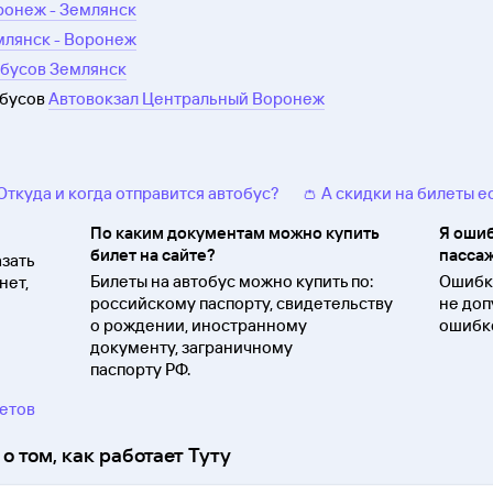
ронеж - Землянск
млянск - Воронеж
обусов Землянск
обусов
Автовокзал Центральный Воронеж
 Откуда и когда отправится автобус?
👛 А скидки на билеты е
По каким документам можно купить
Я ошиб
билет на сайте?
пассаж
зать
Билеты на автобус можно купить по:
Ошибки
нет,
российскому паспорту, свидетельству
не доп
о
рождении, иностранному
ошибко
документу, заграничному
паспорту
РФ.
ветов
о том, как работает Туту