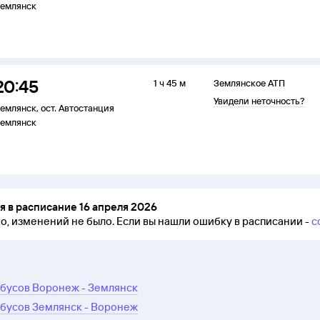
емлянск
20:45
1 ч 45 м
Землянское АТП
Увидели неточность?
емлянск
,
ост. Автостанция
емлянск
 в расписание 16 апреля 2026
но, изменений не было.
Если вы нашли ошибку в расписании -
с
обусов Воронеж - Землянск
обусов Землянск - Воронеж