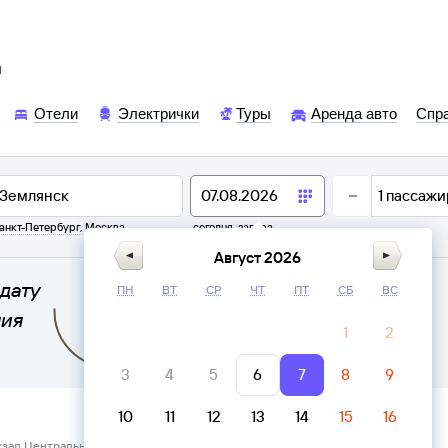
ы
Отели
Электрички
Туры
Аренда авто
Спр
1
пассажи
анкт-Петербург
,
Москва
сегодня,
завтра
Август 2026
дату
ПН
ВТ
СР
ЧТ
ПТ
СБ
ВС
ния
1
2
3
4
5
6
7
8
9
10
11
12
13
14
15
16
кзал Центральный Воронеж → Землянск