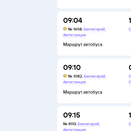
09:04
,
№
1658
,
Бахчисарай
С
Автостанция
Маршрут автобуса
09:10
,
№
1082
,
Бахчисарай
С
Автостанция
С
Маршрут автобуса
09:15
,
№
8113
,
Бахчисарай
С
Автостанция