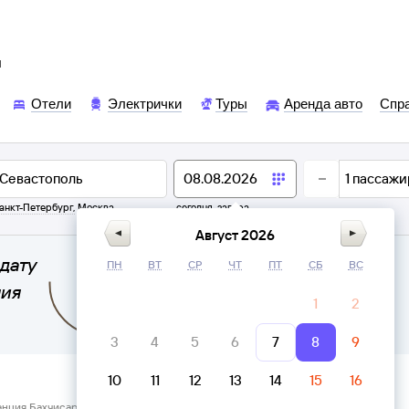
ы
Отели
Электрички
Туры
Аренда авто
Спр
1
пассажи
анкт-Петербург
,
Москва
сегодня,
завтра
Август 2026
дату
ПН
ВТ
СР
ЧТ
ПТ
СБ
ВС
ния
1
2
3
4
5
6
7
8
9
10
11
12
13
14
15
16
анция Бахчисарай → Севастополь