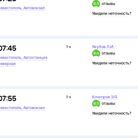
8,5
отзывы
,
евастополь
Автовокзал
Увидели неточность?
07:45
1 ч
Якубов Л.И.
8,6
отзывы
,
евастополь
Автостанция
Увидели неточность?
еверная
07:55
1 ч
Кочкоров Э.Я.
8,5
отзывы
,
евастополь
Автовокзал
Увидели неточность?