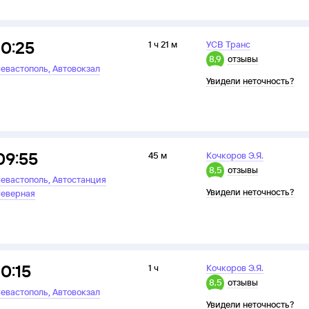
10:25
1 ч 21 м
УСВ Транс
8,9
отзывы
,
евастополь
Автовокзал
Увидели неточность?
09:55
45 м
Кочкоров Э.Я.
8,5
отзывы
,
евастополь
Автостанция
Увидели неточность?
еверная
10:15
1 ч
Кочкоров Э.Я.
8,5
отзывы
,
евастополь
Автовокзал
Увидели неточность?