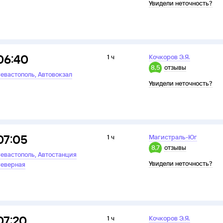
Увидели неточность?
06:40
1 ч
Кочкоров Э.Я.
8,5
отзывы
,
евастополь
Автовокзал
Увидели неточность?
07:05
1 ч
Магистраль-Юг
8,7
отзывы
,
евастополь
Автостанция
Увидели неточность?
еверная
07:20
1 ч
Кочкоров Э.Я.