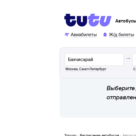
Автобус
Авиабилеты
Ж/д билеты
Москва
,
Санкт-Петербург
С
Выберите 
отправле
Туту.ру
·
Расписание автобусов
·
Автост