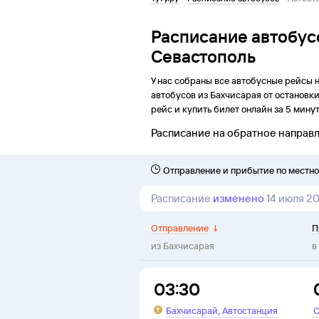
Расписание автобус
Севастополь
У нас собраны все автобусные рейсы 
автобусов из
Бахчисарая
от
остановк
рейс и купить билет онлайн за 5 минут
Расписание на обратное направ
Отправление и прибытие по местн
Расписание
изменено
14 июля 2
Отправление
↓
П
из
Бахчисарая
в
03:30
,
Бахчисарай
Автостанция
С