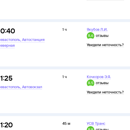
10:40
1 ч
Якубов Л.И.
8,6
отзывы
,
евастополь
Автостанция
Увидели неточность?
еверная
11:25
1 ч
Кочкоров Э.Я.
8,5
отзывы
,
евастополь
Автовокзал
Увидели неточность?
11:20
45 м
УСВ Транс
8,9
отзывы