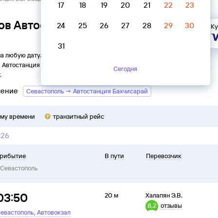
17
18
19
20
21
22
23
ов Автостанция Бахчисарай →
24
25
26
27
28
29
30
Ку
31
на любую дату. Вы можете узнать точное расписание
и
Автостанция
в
Севастополь
на
2026
год, выбрать удобный
Сегодня
.
ление
Севастополь → Автостанция Бахчисарай
ому времени
транзитный рейс
026
рибытие
В пути
Перевозчик
Севастополь
03:50
20 м
Халапян Э.В.
8,2
отзывы
,
евастополь
Автовокзал