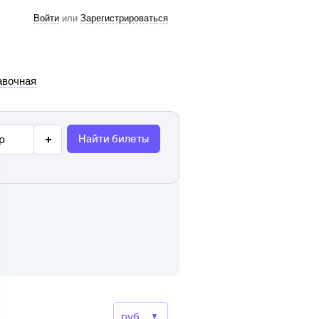
Войти
или
Зарегистрироваться
авочная
Найти билеты
р