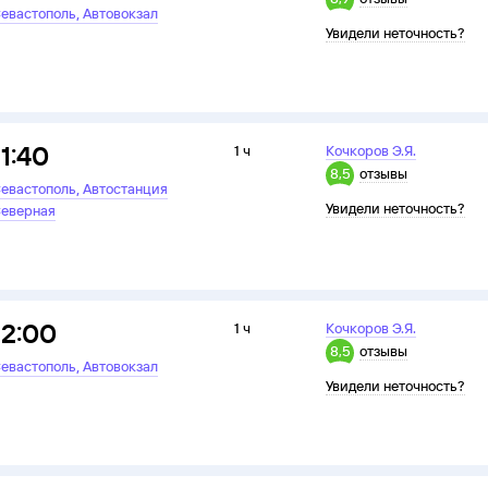
,
евастополь
Автовокзал
Увидели неточность?
11:40
1 ч
Кочкоров Э.Я.
8,5
отзывы
,
евастополь
Автостанция
Увидели неточность?
еверная
12:00
1 ч
Кочкоров Э.Я.
8,5
отзывы
,
евастополь
Автовокзал
Увидели неточность?