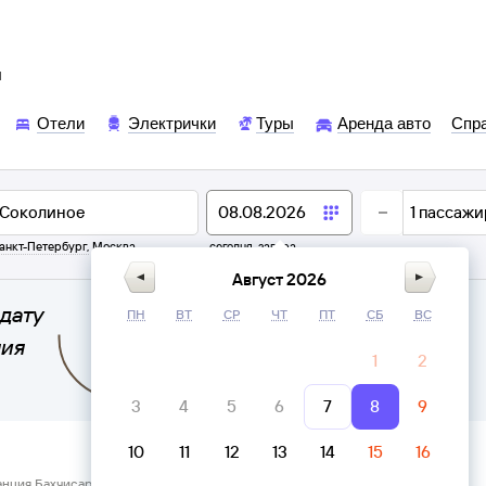
ы
Отели
Электрички
Туры
Аренда авто
Спр
1
пассажи
анкт-Петербург
,
Москва
сегодня,
завтра
Август 2026
дату
ПН
ВТ
СР
ЧТ
ПТ
СБ
ВС
ния
1
2
3
4
5
6
7
8
9
10
11
12
13
14
15
16
анция Бахчисарай → Соколиное