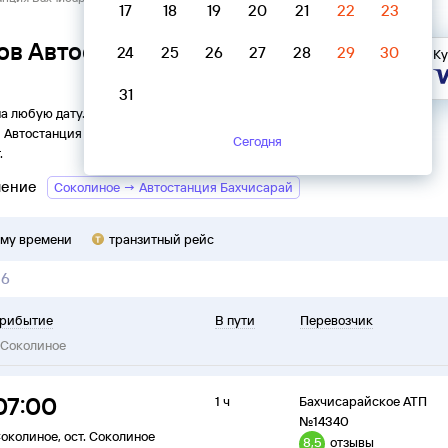
17
18
19
20
21
22
23
ов Автостанция Бахчисарай →
24
25
26
27
28
29
30
Ку
31
на любую дату. Вы можете узнать точное расписание
и
Автостанция
в
Соколиное
на
2026
год, выбрать удобный
Сегодня
.
ление
Соколиное → Автостанция Бахчисарай
ому времени
транзитный рейс
26
рибытие
В пути
Перевозчик
Соколиное
07:00
1 ч
Бахчисарайское АТП
№14340
околиное
,
ост. Соколиное
8,5
отзывы