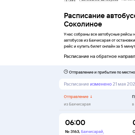
Расписание автобус
Соколиное
У нас собраны все автобусные рейсы 
автобусов из
Бахчисарая
от
остановк
рейс и купить билет онлайн за 5 минут
Расписание на обратное направ
Отправление и прибытие по местн
Расписание
изменено
21 мая 20
Отправление
↓
П
из
Бахчисарая
в
06:00
,
№
3163
,
Бахчисарай
С