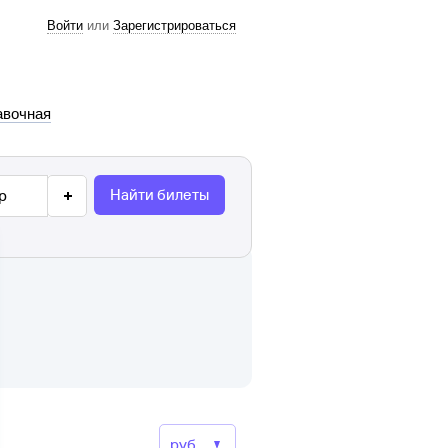
Войти
или
Зарегистрироваться
авочная
Найти билеты
р