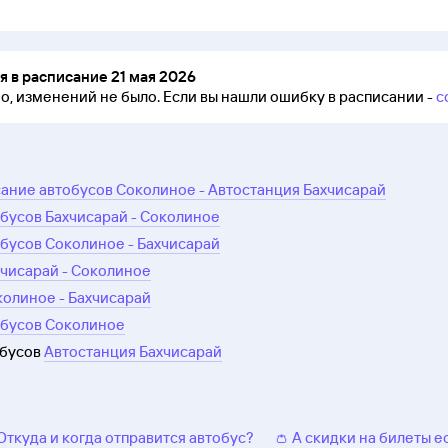
 в расписание 21 мая 2026
но, изменений не было.
Если вы нашли ошибку в расписании -
с
ание автобусов Соколиное - Автостанция Бахчисарай
бусов Бахчисарай - Соколиное
бусов Соколиное - Бахчисарай
хчисарай - Соколиное
колиное - Бахчисарай
обусов Соколиное
обусов
Автостанция Бахчисарай
 Откуда и когда отправится автобус?
👛 А скидки на билеты е