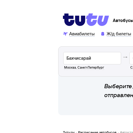
Автобус
Авиабилеты
Ж/д билеты
Москва
,
Санкт-Петербург
С
Выберите 
отправле
Туту.ру
·
Расписание автобусов
·
Автост