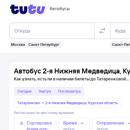
Автобусы
Откуда
Куда
Москва
Санкт-Петербург
Санкт-Пе
Автобус 2-я Нижняя Медведица, Ку
Как узнать, есть ли в наличии билеты до Татаренковой
Сегодня
Завтра
Послезавтра
Татаренкова
→
2-я Нижняя Медведица, Курская область
Расписание по местному времени
Сортировка
Время
Отправление
Время отправления
любое
любое