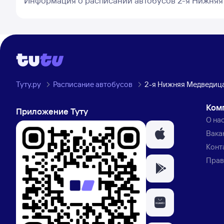
Информация о расписании автобусов 2-я Нижняя
Туту.ру
Расписание автобусов
2-я Нижняя Медведица
Ком
Приложение Туту
О на
Вака
Конт
Прав