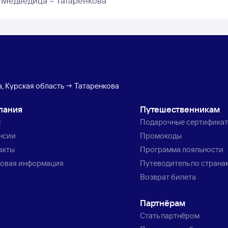
 Медведица – Татаренкова
, Курская область → Татаренкова
пания
Путешественникам
с
Подарочные сертифика
нсии
Промокоды
акты
Программа лояльности
овая информация
Путеводитель по страна
Возврат билета
Партнёрам
Стать партнёром