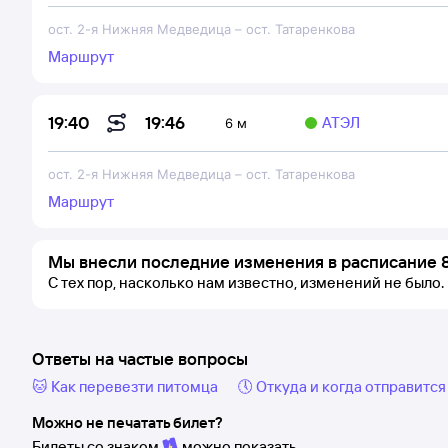
ост. 2-я Нижняя Медведица
–
ост. Татаренкова
Маршрут
19:46
19:40
АТЭЛ
6 м
ост. 2-я Нижняя Медведица
–
ост. Татаренкова
Маршрут
Мы внесли последние изменения в расписание 
С тех пор, насколько нам известно, изменений не было.
Ответы на частые вопросы
🐱 Как перевезти питомца
🕔 Откуда и когда отправится
Можно не печатать билет?
Билеты со знаком
можно показать