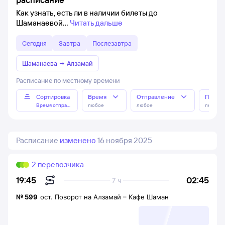
Как узнать, есть ли в наличии билеты до
Шаманаевой
Читать дальше
Сегодня
Завтра
Послезавтра
Шаманаева
→
Алзамай
Расписание по местному времени
Сортировка
Время
Отправление
Прибы
Время отправления
любое
любое
любое
Расписание
изменено
16 ноября 2025
2 перевозчика
02:45
19:45
7 ч
№
599
ост. Поворот на Алзамай
–
Кафе Шаман