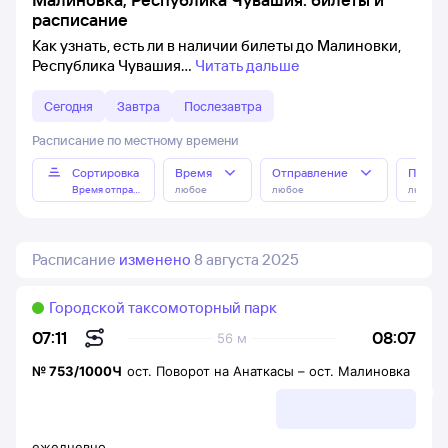
расписание
Как узнать, есть ли в наличии билеты до Малиновки,
Республика Чувашия
Читать дальше
Сегодня
Завтра
Послезавтра
Расписание по местному времени
Сортировка
Время
Отправление
Прибы
Время отправления
любое
любое
любое
Расписание
изменено
8 августа 2025
Городской таксомоторный парк
08:07
07:11
56 м
№
753/1000Ч
ост. Поворот на Анаткасы
–
ост. Малиновка
ежедневно