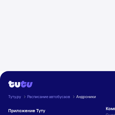
Туту.ру
Расписание автобусаов
Андроники
Ком
Приложение Туту
О на