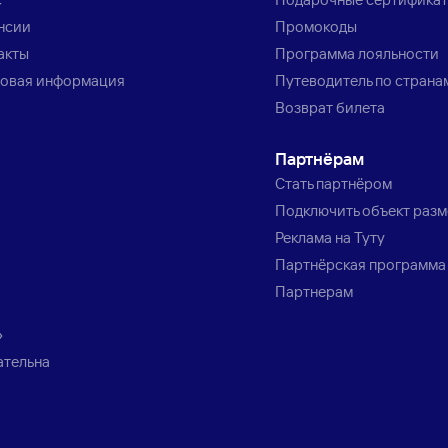
нсии
Промокоды
акты
Программа лояльности
овая информация
Путеводитель по страна
Возврат билета
Партнёрам
Стать партнёром
Подключить объект раз
Реклама на Туту
Партнёрская программа
Партнерам
»
ательна