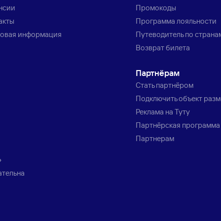
нсии
Промокоды
акты
Программа лояльности
овая информация
Путеводитель по страна
Возврат билета
Партнёрам
Стать партнёром
Подключить объект раз
Реклама на Туту
Партнёрская программа
Партнерам
»
ательна