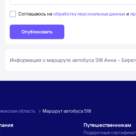
Соглашаюсь на
обработку персональных данных
и
пр
Опубликовать
Информация о маршруте автобуса 518 Анна – Бирю
нежская область
Маршрут автобуса 518
пания
Путешественникам
с
Подарочные сертифика