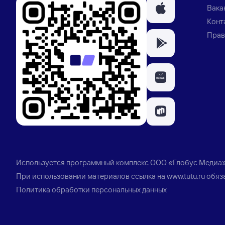
Вака
Конт
Прав
Используется программный комплекс
ООО «Глобус Медиа
При использовании материалов ссылка на
www.tutu.ru
обяз
Политика обработки персональных данных