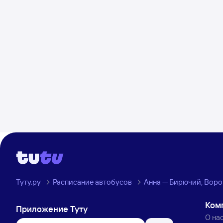
Туту.ру
Расписание автобусов
Анна — Бирючий, Воро
Ком
Приложение Туту
О на