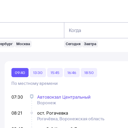
Когда
тербург
Москва
Сегодня
Завтра
09:40
13:30
15:45
16:46
18:50
По местному времени
07:30
Автовокзал Центральный
Воронеж
08:21
ост. Рогачевка
Рогачёвка, Воронежская область