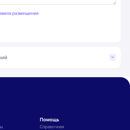
авила размещения
чий
Помощь
ты
Справочная