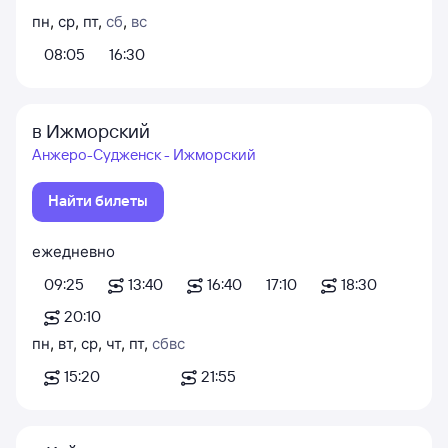
пн
,
ср
,
пт
,
сб
,
вс
08:05
16:30
в Ижморский
Анжеро-Судженск - Ижморский
Найти билеты
ежедневно
09:25
13:40
16:40
17:10
18:30
20:10
пн
,
вт
,
ср
,
чт
,
пт
,
сб
вс
15:20
21:55