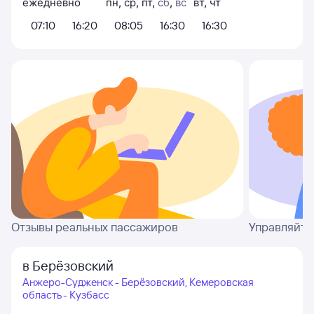
ежедневно
пн
,
ср
,
пт
,
сб
,
вс
вт
,
чт
07:10
16:20
08:05
16:30
16:30
Отзывы реальных пассажиров
Управляйте
в Берёзовский
Анжеро-Судженск - Берёзовский, Кемеровская
область - Кузбасс