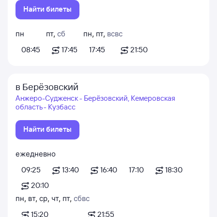
Найти билеты
пн
пт
,
сб
пн
,
пт
,
вс
вс
08:45
17:45
17:45
21:50
в Берёзовский
Анжеро-Судженск - Берёзовский, Кемеровская
область - Кузбасс
Найти билеты
ежедневно
09:25
13:40
16:40
17:10
18:30
20:10
пн
,
вт
,
ср
,
чт
,
пт
,
сб
вс
15:20
21:55