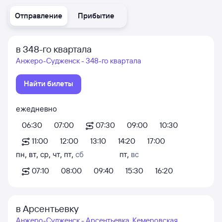
Отправление
Прибытие
в 348-го квартала
Анжеро-Судженск - 348-го квартала
Найти билеты
ежедневно
06:30
07:00
07:30
09:00
10:30
11:00
12:00
13:10
14:20
17:00
пн
,
вт
,
ср
,
чт
,
пт
,
сб
пт
,
вс
07:10
08:00
09:40
15:30
16:20
в Арсентьевку
Анжеро-Судженск - Арсентьевка, Кемеровская