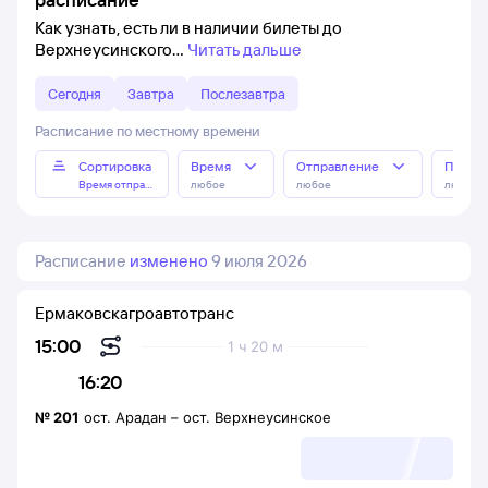
Как узнать, есть ли в наличии билеты до
Верхнеусинского
Читать дальше
Сегодня
Завтра
Послезавтра
Расписание по местному времени
Сортировка
Время
Отправление
Прибы
Время отправления
любое
любое
любое
Расписание
изменено
9 июля 2026
Ермаковскагроавтотранс
15:00
1 ч 20 м
16:20
№
201
ост. Арадан
–
ост. Верхнеусинское