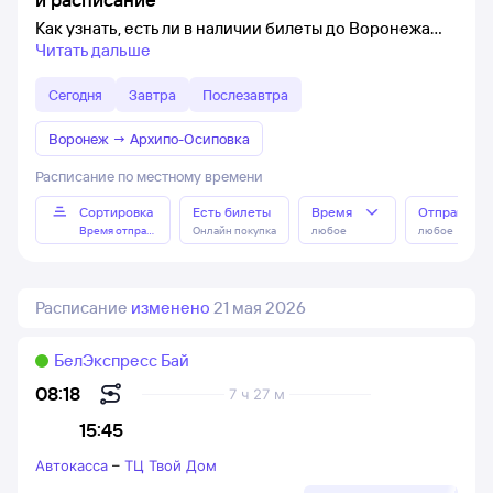
Как узнать, есть ли в наличии билеты до Воронежа
Читать дальше
Сегодня
Завтра
Послезавтра
Воронеж
→
Архипо-Осиповка
Расписание по местному времени
Сортировка
Есть билеты
Время
Отправлен
Время отправления
Онлайн покупка
любое
любое
Расписание
изменено
21 мая 2026
БелЭкспресс Бай
08:18
7 ч 27 м
15:45
Автокасса
–
ТЦ Твой Дом