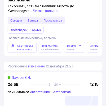
Как узнать, есть ли в наличии билеты до
Кисловодска
Читать дальше
Сегодня
Завтра
Послезавтра
Кисловодск
→
Архыз
Расписание по местному времени
Сортировка
Есть билеты
Время
Отправлен
Время отправления
Онлайн покупка
любое
любое
Расписание
изменено
12 декабря 2025
Даутов В.Н.
12:15
06:55
5 ч 20 м
№
2690/3572
Автостанция
–
Автовокзал