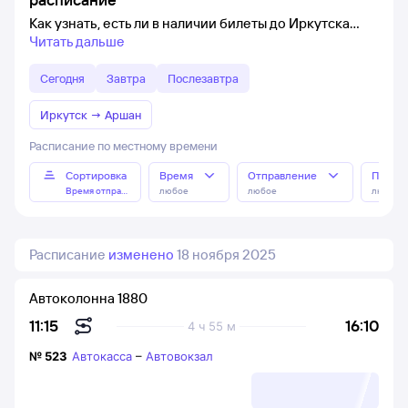
Как узнать, есть ли в наличии билеты до Иркутска
Читать дальше
Сегодня
Завтра
Послезавтра
Иркутск
→
Аршан
Расписание по местному времени
Сортировка
Время
Отправление
Прибы
Время отправления
любое
любое
любое
Расписание
изменено
18 ноября 2025
Автоколонна 1880
16:10
11:15
4 ч 55 м
№
523
Автокасса
–
Автовокзал